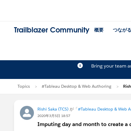
Trailblazer Community
概要
つなが
Bring your team 
Topics
#Tableau Desktop & Web Authoring
Ris
Rishi Saka (TCS)
が「
#Tableau Desktop & Web A
2020年3月5日 18:57
Imputing day and month to create a 