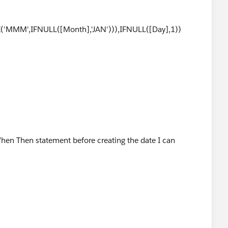
MMM',IFNULL([Month],'JAN'))),IFNULL([Day],1))
hen Then statement before creating the date I can