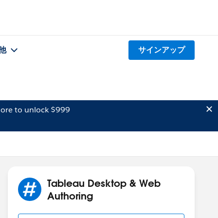
他
サインアップ
ore to unlock $999
Tableau Desktop & Web
Authoring