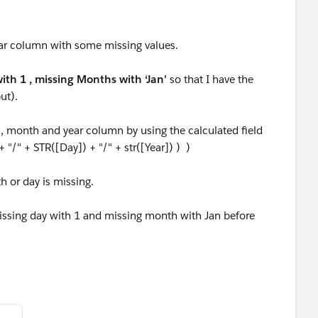
ear column with some missing values.
ith 1
, missing Months with ‘Jan’
so that I have the
ut).
 , month and year column by using the calculated field
" + STR([Day]) + "/" + str([Year]) ) )
h or day is missing.
issing day with 1 and missing month with Jan before