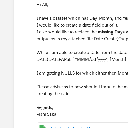
Hi All,
I have a dataset which has Day, Month, and Y
I would like to create a date field out of it.
I also would like to replace the
missing Days w
output as in my attached file Date Create(Outp
While I am able to create a Date from the date
DATE(DATEPARSE ( "MMM/dd/yyyy", [Month] + "/
I am getting NULLS for which either then Mont
Please advise as to how should I impute the m
creating the date.
Regards,
Rishi Saka