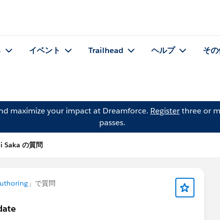
る
イベント
Trailhead
ヘルプ
その
and maximize your impact at Dreamforce.
Register
three or m
passes.
hi Saka の質問
uthoring
」で質問
date