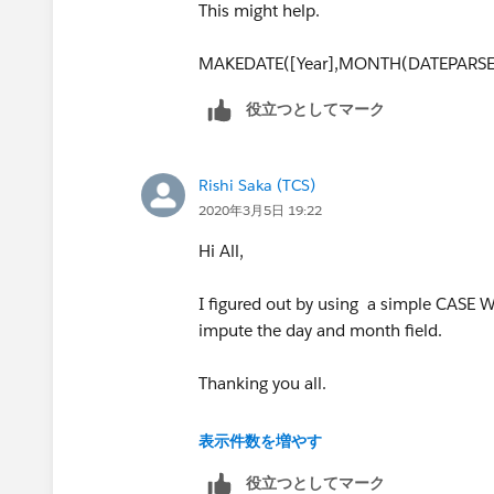
This might help.
MAKEDATE([Year],MONTH(DATEPARSE('
役立つとしてマーク
Rishi Saka (TCS)
2020年3月5日 19:22
Hi All,
I figured out by using a simple CASE W
impute the day and month field.
Thanking you all.
Regards,
表示件数を増やす
Rishi Saka
役立つとしてマーク