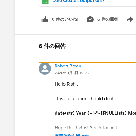
Date Create ( output).xlsx
0 件のいいね!
6 件の回答
Show 
6 件の回答
Robert Breen
2020年3月5日 19:25
Hello Rishi,
This calculation should do it.
date(str([Year])+"-"+IFNULL(str([Mon
Hope this helps! See Attached.
Please mark this answer as correct or he