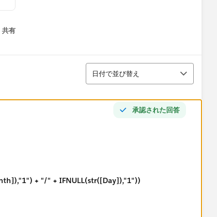
共有
menu
並び替え
日付で並び替え
承認された回答
th]),"1") + "/" + IFNULL(str([Day]),"1"))
lpful if it helps solve your question.