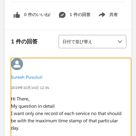
0 件のいいね!
1 件の回答
共有
Show menu
並び替え
1 件の回答
日付で並び替え
Suresh Pusuluri
2019年10月14日 12:34
Hi There,
My question in detail
I want only one record of each service no that should
be with the maximum time stamp of that particular
day.