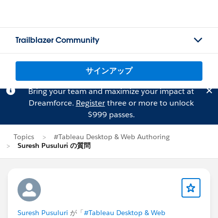
Trailblazer Community
サインアップ
Bring your team and maximize your impact at
Dreamforce.
Register
three or more to unlock
$999 passes.
Topics
#Tableau Desktop & Web Authoring
Suresh Pusuluri の質問
Suresh Pusuluri
が「
#Tableau Desktop & Web