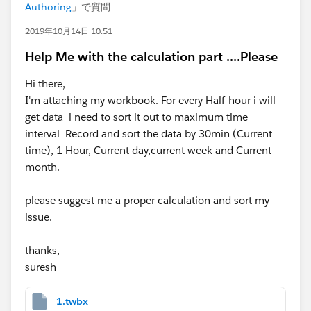
Authoring
」で質問
2019年10月14日 10:51
Help Me with the calculation part ....Please
Hi there,
I'm attaching my workbook. For every Half-hour i will
get data i need to sort it out to maximum time
interval Record and sort the data by 30min (Current
time), 1 Hour, Current day,current week and Current
month.
please suggest me a proper calculation and sort my
issue.
thanks,
suresh
1.twbx