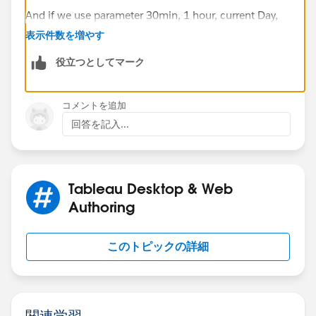
And if we use parameter 30min, 1 hour, current Day,
current week and Current month then the data should
表示件数を増やす
be sorted according to the parameter selection.
役立つとしてマーク
Means latest interval timestamp in 30 min and in 1
hour from now last 1 hour data and current day
コメントを追加
includes whole day data
回答を記入...
thankyou,
suresh
Tableau Desktop & Web
Authoring
このトピックの詳細
関連学習