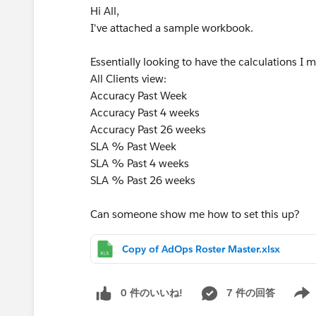
Hi All,
I've attached a sample workbook.
Essentially looking to have the calculations 
All Clients view:
Accuracy Past Week
Accuracy Past 4 weeks
Accuracy Past 26 weeks
SLA % Past Week
SLA % Past 4 weeks
SLA % Past 26 weeks
Can someone show me how to set this up?
Copy of AdOps Roster Master.xlsx
0 件のいいね!
7 件の回答
Show 