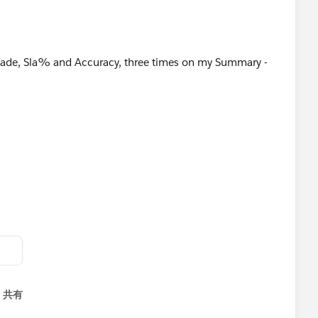
I made, Sla% and Accuracy, three times on my Summary -
共有
menu