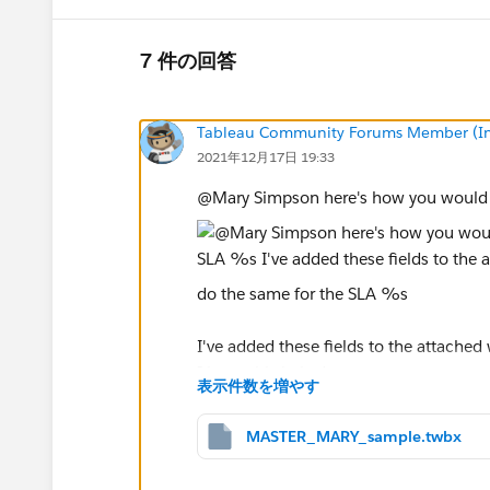
7 件の回答
Tableau Community Forums Member (Inac
2021年12月17日 19:33
@Mary Simpson​ here's how you would c
do the same for the SLA %s
I've added these fields to the attached
I hope this helps!
表示件数を増やす
Kelsie
MASTER_MARY_sample.twbx