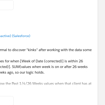
tive) (Salesforce)
rmal to discover "kinks" after working with the data some
lues for when [Week of Date (corrected)] is
within
26
cted)]. SUM(values when week is on or after 26 weeks
eks ago, so our logic holds.
show the Past 1/4/26 Weeks values when that client has at
lable (i.e. Client G has 16 weeks of data, so should only
 26). To do this we're gonna add a secondary stipulation
f weeks are available. Update all of your Past Week