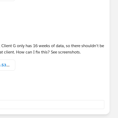
s I've done below
know how it goes!
t Client G only has 16 weeks of data, so there shouldn't be
t client. How can I fix this? See screenshots.
Screen Shot 2021-12-21 at 10.58.53 AM.png