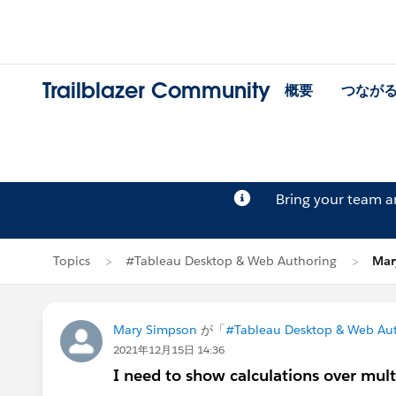
Trailblazer Community
概要
つなが
Bring your team 
Topics
#Tableau Desktop & Web Authoring
Mar
Mary Simpson
が「
#Tableau Desktop & Web Au
2021年12月15日 14:36
I need to show calculations over mult