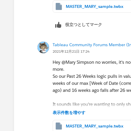
MASTER_MARY_sample.twbx
See attached
Kelsie
役立つとしてマーク
Tableau Community Forums Member (Inac
2021年12月21日 17:24
Hey @Mary Simpson​ no worries, it's no
more.
So our Past 26 Weeks logic pulls in va
weeks of our max [Week of Date (corre
ago) and 16 weeks ago falls after 26 we
It sounds like you're wanting to only 
least that number of weeks of data avai
表示件数を増やす
show values for Past 1/4 Weeks and not
to our formulas to ensure the number o
MASTER_MARY_sample.twbx