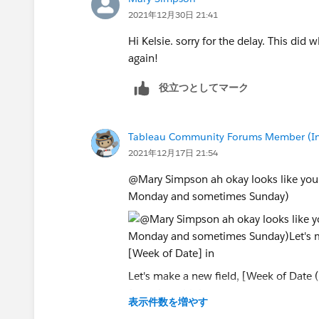
2021年12月30日 21:41
Hi Kelsie. sorry for the delay. This did
again!
役立つとしてマーク
Tableau Community Forums Member (Inac
2021年12月17日 21:54
@Mary Simpson​ ah okay looks like your
Monday and sometimes Sunday)
Let's make a new field, [Week of Date 
formulas with it.
表示件数を増やす