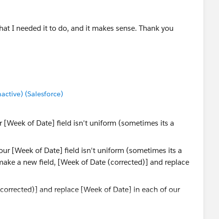
 what I needed it to do, and it makes sense. Thank you
tive) (Salesforce)
 [Week of Date] field isn't uniform (sometimes its a
(corrected)] and replace [Week of Date] in each of our