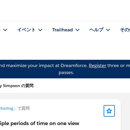
る
イベント
Trailhead
ヘルプ
その
and maximize your impact at Dreamforce.
Register
three or m
passes.
y Simpson の質問
thoring
」で質問
iple periods of time on one view