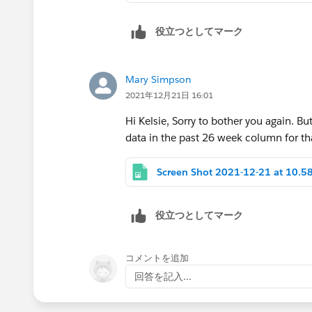
formulas to include this stipulation, a
役立つとしてマーク
See attached for reference and let me 
Mary Simpson
Kelsie
2021年12月21日 16:01
Hi Kelsie, Sorry to bother you again. Bu
data in the past 26 week column for tha
役立つとしてマーク
コメントを追加
回答を記入...