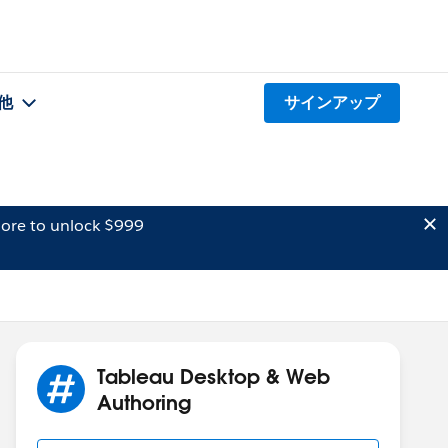
他
サインアップ
ore to unlock $999
Tableau Desktop & Web
Authoring