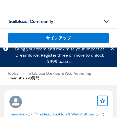
Trailblazer Community
サインアップ
Bring your team and maximize your impact at
Dreamforce.
Register
three or more to unlock
$999 passes.
Topics
#Tableau Desktop & Web Authoring
manisha s の質問
manisha s
が「
#Tableau Desktop & Web Authoring
」で