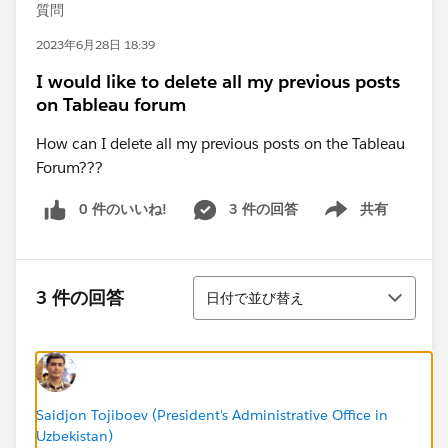
質問
2023年6月28日 18:39
I would like to delete all my previous posts
on Tableau forum
How can I delete all my previous posts on the Tableau
Forum???
0 件のいいね!
3 件の回答
共有
Show menu
並び替え
3 件の回答
日付で並び替え
Saidjon Tojiboev (President's Administrative Office in
Uzbekistan)