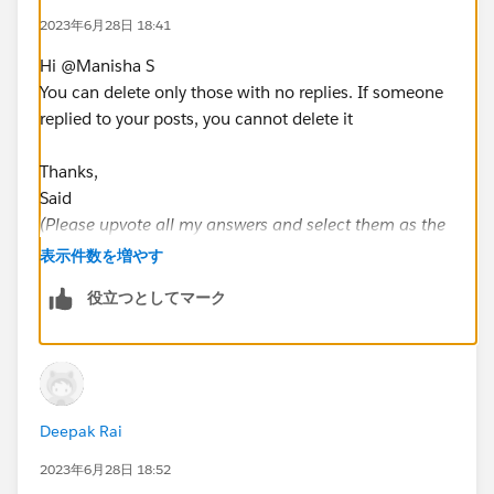
2023年6月28日 18:41
Hi @Manisha S​
You can delete only those with no replies. If someone
replied to your posts, you cannot delete it
Thanks,
Said
(Please upvote all my answers and select them as the
best if you found them helpful)
表示件数を増やす
役立つとしてマーク
Deepak Rai
2023年6月28日 18:52