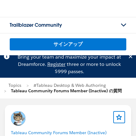
Trailblazer Community
サインアップ
Bring your team and maximize your impact at
Dreamforce.
Register
three or more to unlock
$999 passes.
Topics
#Tableau Desktop & Web Authoring
Tableau Community Forums Member (Inactive) の質問
Tableau Community Forums Member (Inactive)