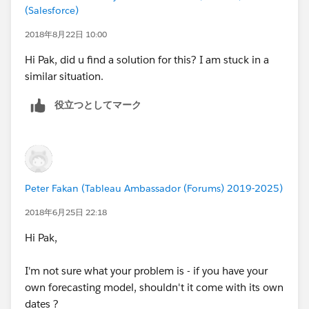
(Salesforce)
2018年8月22日 10:00
Hi Pak, did u find a solution for this? I am stuck in a
similar situation.
役立つとしてマーク
Peter Fakan (Tableau Ambassador (Forums) 2019-2025)
2018年6月25日 22:18
Hi Pak,
I'm not sure what your problem is - if you have your
own forecasting model, shouldn't it come with its own
dates ?