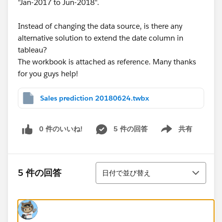
"Jan-2017 to Jun-2018".
Instead of changing the data source, is there any
alternative solution to extend the date column in
tableau?
The workbook is attached as reference. Many thanks
for you guys help!
Sales prediction 20180624.twbx
0 件のいいね!
5 件の回答
共有
Show menu
並び替え
5 件の回答
日付で並び替え