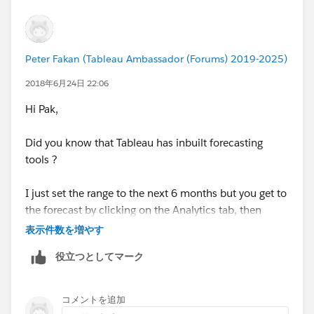
Peter Fakan (Tableau Ambassador (Forums) 2019-2025)
2018年6月24日 22:06
Hi Pak,
Did you know that Tableau has inbuilt forecasting
tools ?
I just set the range to the next 6 months but you get to
the forecast by clicking on the Analytics tab, then
select forecast and drag it onto the viz to expose the
表示件数を増やす
forecast menu. This also exposes the future date
役立つとしてマーク
range.
コメントを追加