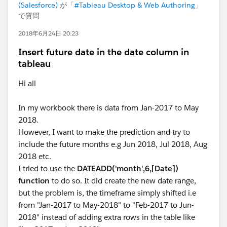
(Salesforce)
が「
#Tableau Desktop & Web Authoring
」
で質問
2018年6月24日 20:23
Insert future date in the date column in
tableau
Hi all
In my workbook there is data from Jan-2017 to May
2018.
However, I want to make the prediction and try to
include the future months e.g Jun 2018, Jul 2018, Aug
2018 etc.
I tried to use the
DATEADD('month',6,[Date])
function
to do so. It did create the new date range,
but the problem is, the timeframe simply shifted i.e
from "Jan-2017 to May-2018" to "Feb-2017 to Jun-
2018" instead of adding extra rows in the table like