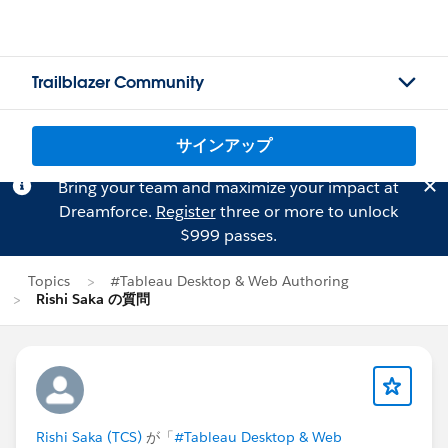
Trailblazer Community
サインアップ
Bring your team and maximize your impact at
Dreamforce.
Register
three or more to unlock
$999 passes.
Topics
#Tableau Desktop & Web Authoring
Rishi Saka の質問
Rishi Saka (TCS)
が「
#Tableau Desktop & Web