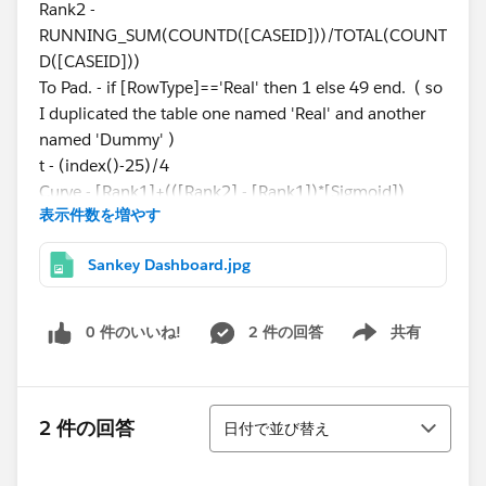
Rank2 -
RUNNING_SUM(COUNTD([CASEID]))/TOTAL(COUNT
D([CASEID]))
To Pad. - if [RowType]=='Real' then 1 else 49 end. ( so
I duplicated the table one named 'Real' and another
named 'Dummy' )
t - (index()-25)/4
Curve - [Rank1]+(([Rank2] - [Rank1])*[Sigmoid])
表示件数を増やす
Sigmoid - 1/(1+EXP(1)^-[t])
Padded - created a bin from Pad with Size as 1.
Sankey Dashboard.jpg
I want to know why are the lines not emerging from
one point for each case ID and why the lines from
0 件のいいね!
2 件の回答
共有
Show menu
both ID's that move to the same field name not merge
on that filed.
並び替え
2 件の回答
Any advise would be appreciated.
日付で並び替え
Thanking you all