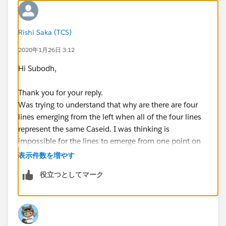
Regards,
Rishi Saka (TCS)
RS
2020年1月26日 3:12
Hi Subodh,
Thank you for your reply.
Was trying to understand that why are there are four
lines emerging from the left when all of the four lines
represent the same Caseid. I was thinking is
impossible for the lines to emerge from one point on
the left?
表示件数を増やす
I tried changing the Countd to Count I the Rank
役立つとしてマーク
function, but there desired outcome is different than
what I expect.
Thanking you and everyone