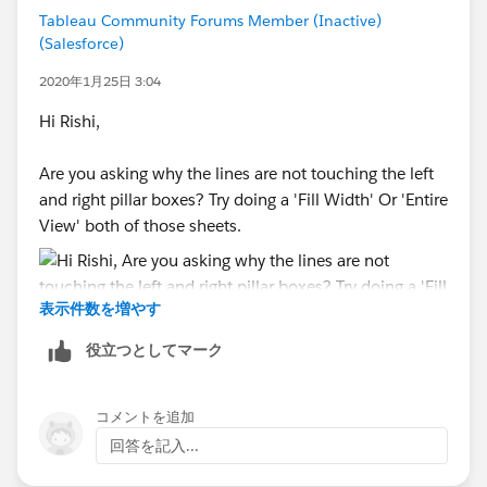
Tableau Community Forums Member (Inactive)
Regards,
(Salesforce)
Rishi
2020年1月25日 3:04
Hi Rishi,
Are you asking why the lines are not touching the left
and right pillar boxes? Try doing a 'Fill Width' Or 'Entire
View' both of those sheets.
表示件数を増やす
役立つとしてマーク
Subodh.
コメントを追加
回答を記入...