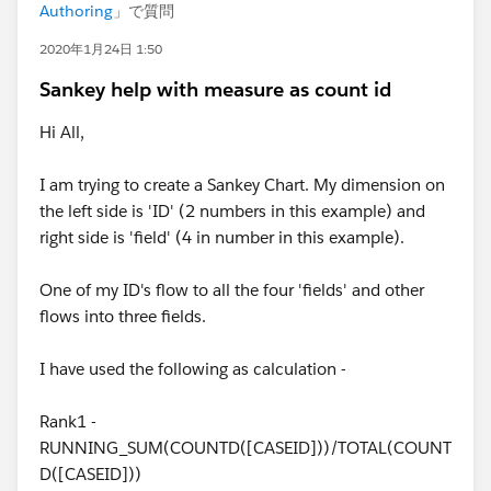
Authoring
」で質問
2020年1月24日 1:50
Sankey help with measure as count id
Hi All,
I am trying to create a Sankey Chart. My dimension on
the left side is 'ID' (2 numbers in this example) and
right side is 'field' (4 in number in this example).
One of my ID's flow to all the four 'fields' and other
flows into three fields.
I have used the following as calculation -
Rank1 -
RUNNING_SUM(COUNTD([CASEID]))/TOTAL(COUNT
D([CASEID]))