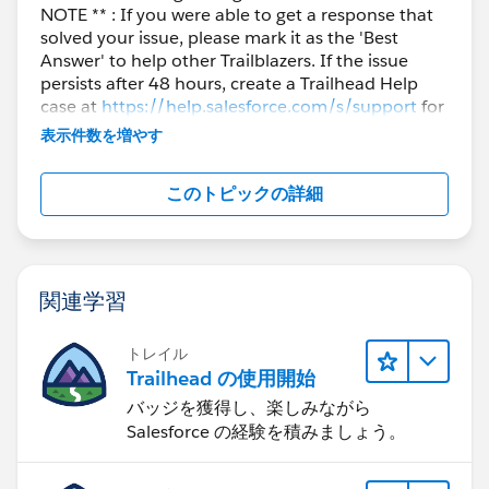
NOTE ** : If you were able to get a response that
solved your issue, please mark it as the 'Best
Answer' to help other Trailblazers. If the issue
persists after 48 hours, create a Trailhead Help
case at
https://help.salesforce.com/s/support
for
further assistance.
表示件数を増やす
このトピックの詳細
関連学習
トレイル
Trailhead の使用開始
バッジを獲得し、楽しみながら
Salesforce の経験を積みましょう。