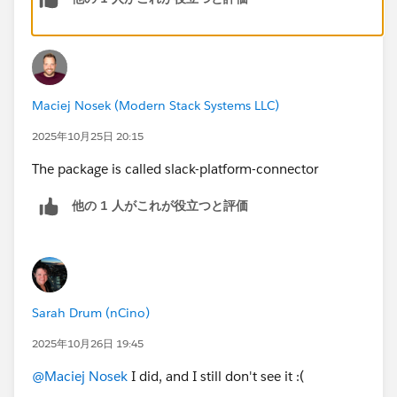
Then, from the agent builder, you need to set up the
external connection. (See Screenshot)
Maciej Nosek (Modern Stack Systems LLC)
2025年10月25日 20:15
The package is called slack-platform-connector
他の 1 人がこれが役立つと評価
Sarah Drum (nCino)
2025年10月26日 19:45
@Maciej Nosek
I did, and I still don't see it :(