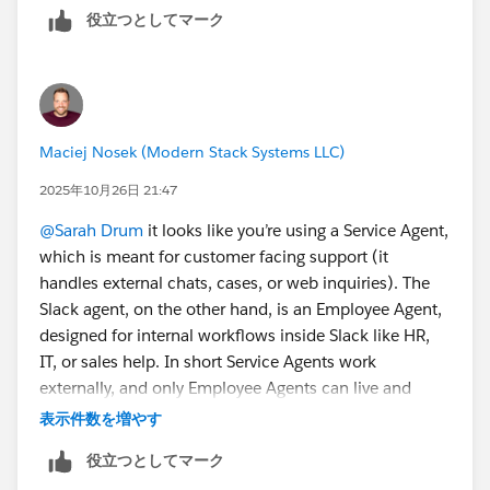
役立つとしてマーク
Maciej Nosek (Modern Stack Systems LLC)
2025年10月26日 21:47
@Sarah Drum
it looks like you’re using a Service Agent,
which is meant for customer facing support (it
handles external chats, cases, or web inquiries). The
Slack agent, on the other hand, is an Employee Agent,
designed for internal workflows inside Slack like HR,
IT, or sales help. In short Service Agents work
externally, and only Employee Agents can live and
respond inside Slack.
表示件数を増やす
役立つとしてマーク