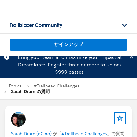
Trailblazer Community
サインアップ
Bring your team and maximize your impact at
Dreamforce.
Register
three or more to unlock
$999 passes.
Topics
#Trailhead Challenges
Sarah Drum の質問
Sarah Drum (nCino)
が「
#Trailhead Challenges
」で質問