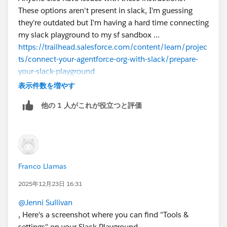
These options aren't present in slack, I'm guessing
they're outdated but I'm having a hard time connecting
my slack playground to my sf sandbox ...
https://trailhead.salesforce.com/content/learn/projec
ts/connect-your-agentforce-org-with-slack/prepare-
your-slack-playground
表示件数を増やす
他の 1 人がこれが役立つと評価
Franco Llamas
2025年12月23日 16:31
@Jenni Sullivan
, Here's a screenshot where you can find "Tools &
settings" on your Slack Playground.