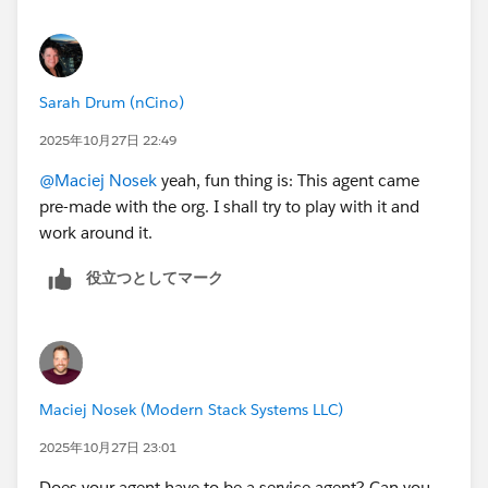
Sarah Drum (nCino)
2025年10月27日 22:49
@Maciej Nosek
yeah, fun thing is: This agent came
pre-made with the org. I shall try to play with it and
work around it.
役立つとしてマーク
Maciej Nosek (Modern Stack Systems LLC)
2025年10月27日 23:01
Does your agent have to be a service agent? Can you