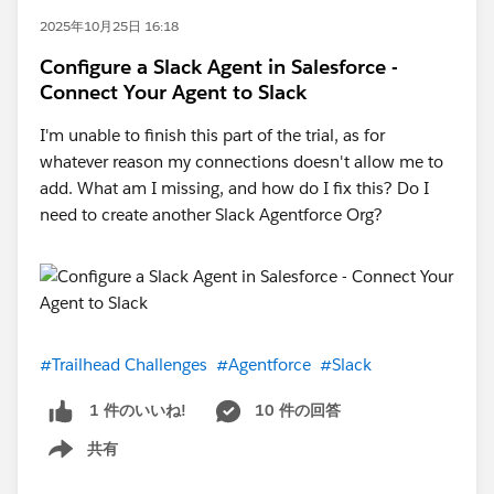
2025年10月25日 16:18
Configure a Slack Agent in Salesforce -
Connect Your Agent to Slack
I'm unable to finish this part of the trial, as for
whatever reason my connections doesn't allow me to
add. What am I missing, and how do I fix this? Do I
need to create another Slack Agentforce Org?
#Trailhead Challenges
#Agentforce
#Slack
10 件の回答
1 件のいいね!
共有
Show menu