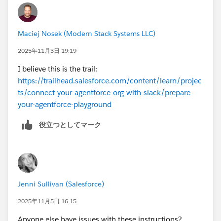
Maciej Nosek (Modern Stack Systems LLC)
2025年11月3日 19:19
I believe this is the trail:
https://trailhead.salesforce.com/content/learn/projec
ts/connect-your-agentforce-org-with-slack/prepare-
your-agentforce-playground
役立つとしてマーク
Jenni Sullivan (Salesforce)
2025年11月5日 16:15
Anyone else have issues with these instructions?