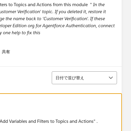
lters to Topics and Actions from this module "
In the
tomer Verification' topic. If you deleted it, restore it
ge the name back to 'Customer Verification'. If these
eloper Edition org for Agentforce Authentication, connect
y one help to fix this
共有
menu
並び替え
日付で並び替え
"Add Variables and Filters to Topics and Actions" .