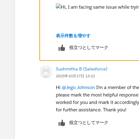
表示件数を増やす
役立つとしてマーク
Thanks,
Monisha
#Agentforce
#Agentblazer_Legend
#Tr
Sushmitha B (Salesforce)
2025年10月17日 13:22
Hi
@Jego Johnson
I’m a member of the 
please mark the most helpful response 
worked for you and mark it accordingly.
for further assistance. Thank you!
役立つとしてマーク