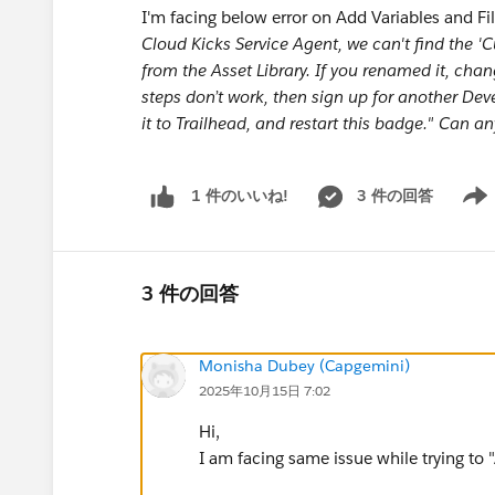
I'm facing below error on Add Variables and Fi
Cloud Kicks Service Agent, we can't find the 'Cus
from the Asset Library. If you renamed it, chan
steps don’t work, then sign up for another Dev
it to Trailhead, and restart this badge." Can an
3 件の回答
1 件のいいね!
Show 
3 件の回答
Monisha Dubey (Capgemini)
2025年10月15日 7:02
Hi,
I am facing same issue while trying to 