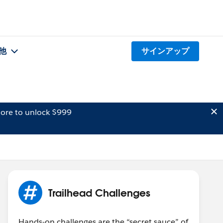
他
サインアップ
ore to unlock $999
Trailhead Challenges
Hands-on challenges are the “secret sauce” of