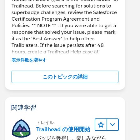
Trailhead. Before searching for solutions to
superbadge challenges, review the Salesforce
Certification Program Agreement and
Policies. ** NOTE ** : If you were able to get a
response that solved your issue, please mark
it as the 'Best Answer' to help other
Trailblazers. If the issue persists after 48
hours, create a Trailhead Help case at
https://help.salesforce.com/s/support
for
表示件数を増やす
further assistance.
このトピックの詳細
関連学習
トレイル
Trailhead の使用開始
バッジを獲得し、楽しみながら