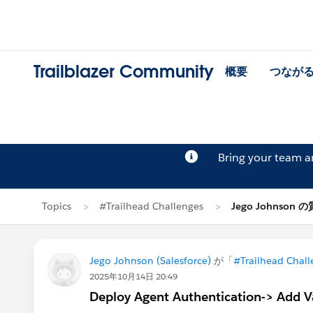
Trailblazer Community
概要
つなが
Bring your team 
Topics
#Trailhead Challenges
Jego Johnson 
Jego Johnson (Salesforce)
が「
#Trailhead Chall
2025年10月14日 20:49
Deploy Agent Authentication-> Add Var