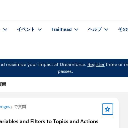
る
イベント
Trailhead
ヘルプ
その
and maximize your impact at Dreamforce.
Register
three or m
passes.
の質問
enges
」で質問
iables and Filters to Topics and Actions