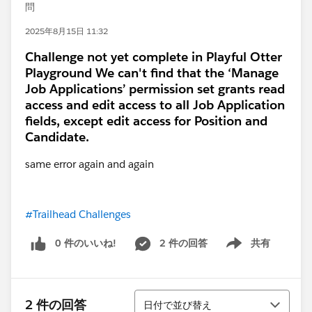
問
2025年8月15日 11:32
Challenge not yet complete in Playful Otter
Playground We can't find that the ‘Manage
Job Applications’ permission set grants read
access and edit access to all Job Application
fields, except edit access for Position and
Candidate.
same error again and again
#Trailhead Challenges
0 件のいいね!
2 件の回答
共有
Show menu
並び替え
2 件の回答
日付で並び替え