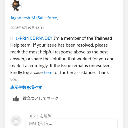
Jagadeesh M (Salesforce)
2025年8月19日 13:14
Hi
@PRINCE PANDEY
I’m a member of the Trailhead
Help team. If your issue has been resolved, please
mark the most helpful response above as the best
answer, or share the solution that worked for you and
mark it accordingly. If the issue remains unresolved,
kindly log a case
here
for further assistance. Thank
you!
表示件数を増やす
役立つとしてマーク
コメントを追加
回答を記入...