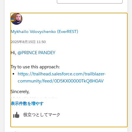
Mykhailo Vdovychenko (EverREST)
2025年8月15日 11:50
Hi,
@PRINCE PANDEY
Try to use this approach:
https://trailhead.salesforce.com/trailblazer-
community/feed/0D5KX00000TkQ8H0AV
Sincerely,
Mykhailo Vdovychenko
表示件数を増やす
Bringing Cloud Excellence with
IBVCLOUD OÜ
役立つとしてマーク