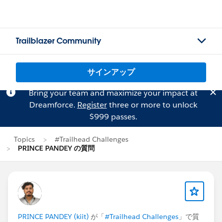
Trailblazer Community
サインアップ
Bring your team and maximize your impact at
Dreamforce.
Register
three or more to unlock
$999 passes.
Topics
#Trailhead Challenges
PRINCE PANDEY の質問
PRINCE PANDEY (kiit)
が「
#Trailhead Challenges
」で質