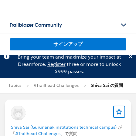
Trailblazer Community
サインアップ
Bring your team and maximize your impact at
Dreamforce.
Register
three or more to unlock
$999 passes.
Topics
#Trailhead Challenges
Shiva Sai の質問
Shiva Sai (Gurunanak institutions technical campus)
が
「
#Trailhead Challenges
」で質問