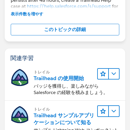
persists after 48 hours, create a Trailhead Help
case at
https://help.salesforce.com/s/support
for
further assistance.
表示件数を増やす
このトピックの詳細
関連学習
トレイル
Trailhead の使用開始
バッジを獲得し、楽しみながら
Salesforce の経験を積みましょう。
トレイル
Trailhead サンプルアプリ
ケーションについて知る