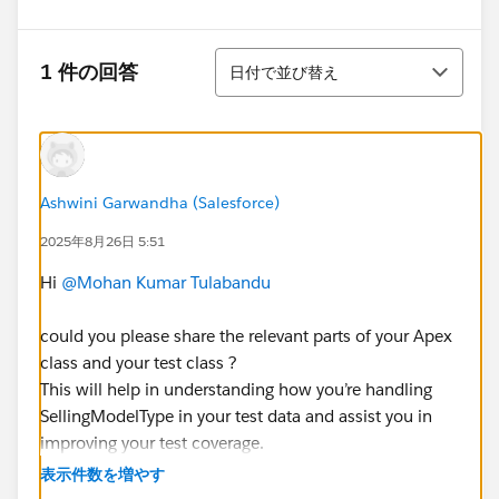
並び替え
1 件の回答
日付で並び替え
Ashwini Garwandha (Salesforce)
2025年8月26日 5:51
Hi
@Mohan Kumar Tulabandu
could you please share the relevant parts of your Apex
class and your test class ?
This will help in understanding how you’re handling
SellingModelType in your test data and assist you in
improving your test coverage.
表示件数を増やす
Thanks!