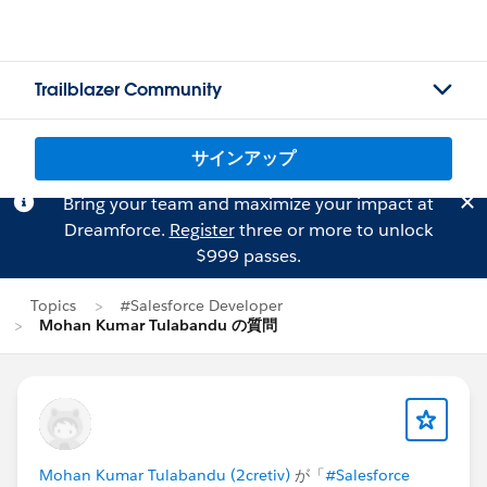
Trailblazer Community
サインアップ
Bring your team and maximize your impact at
Dreamforce.
Register
three or more to unlock
$999 passes.
Topics
#Salesforce Developer
Mohan Kumar Tulabandu の質問
Mohan Kumar Tulabandu (2cretiv)
が「
#Salesforce