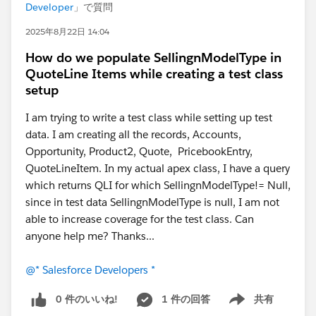
Developer
」で質問
2025年8月22日 14:04
How do we populate SellingnModelType in
QuoteLine Items while creating a test class
setup
I am trying to write a test class while setting up test
data. I am creating all the records, Accounts,
Opportunity, Product2, Quote, PricebookEntry,
QuoteLineItem. In my actual apex class, I have a query
which returns QLI for which SellingnModelType!= Null,
since in test data SellingnModelType is null, I am not
able to increase coverage for the test class. Can
anyone help me? Thanks...
@* Salesforce Developers *
0 件のいいね!
1 件の回答
共有
Show menu