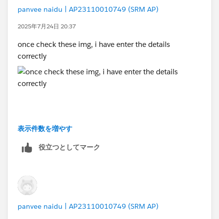
panvee naidu | AP23110010749 (SRM AP)
2025年7月24日 20:37
once check these img, i have enter the details
correctly
表示件数を増やす
役立つとしてマーク
panvee naidu | AP23110010749 (SRM AP)