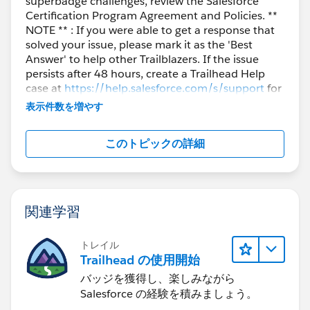
superbadge challenges, review the Salesforce
Certification Program Agreement and Policies. **
NOTE ** : If you were able to get a response that
solved your issue, please mark it as the 'Best
Answer' to help other Trailblazers. If the issue
persists after 48 hours, create a Trailhead Help
case at
https://help.salesforce.com/s/support
for
further assistance.
表示件数を増やす
このトピックの詳細
関連学習
トレイル
Trailhead の使用開始
バッジを獲得し、楽しみながら
Salesforce の経験を積みましょう。