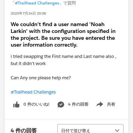
「
#Trailhead Challenges
」で質問
2025年7月24日 20:06
We couldn't find a user named 'Noah
Larkin' with the configuration specified in
the project. Be sure you have entered the
user information correctly.
i tried swapping the First name and Last name also ,
but it didn't work
Can Any one please help me?
#Trailhead Challenges
0 件のいいね!
4 件の回答
共有
Show menu
並び替え
4 件の回答
日付で並び替え