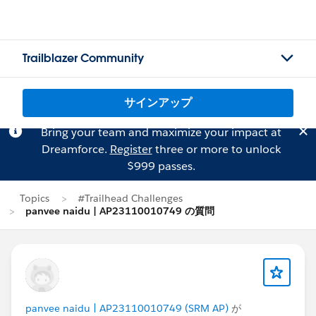
Trailblazer Community
サインアップ
Bring your team and maximize your impact at
Dreamforce.
Register
three or more to unlock
$999 passes.
Topics
#Trailhead Challenges
panvee naidu | AP23110010749 の質問
panvee naidu | AP23110010749 (SRM AP)
が