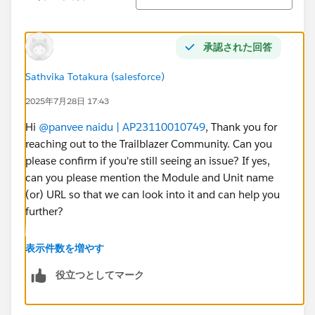
承認された回答
Sathvika Totakura (salesforce)
2025年7月28日 17:43
Hi
@panvee naidu | AP23110010749
, Thank you for
reaching out to the Trailblazer Community. Can you
please confirm if you're still seeing an issue? If yes,
can you please mention the Module and Unit name
(or) URL so that we can look into it and can help you
further?
If your issue is resolved, can you please mark the
表示件数を増やす
appropriate response as "'Accepted Answer'” or post
役立つとしてマーク
the resolution that helped you in resolving this issue?
So that it can help the other Trailblazers.
Thank You!