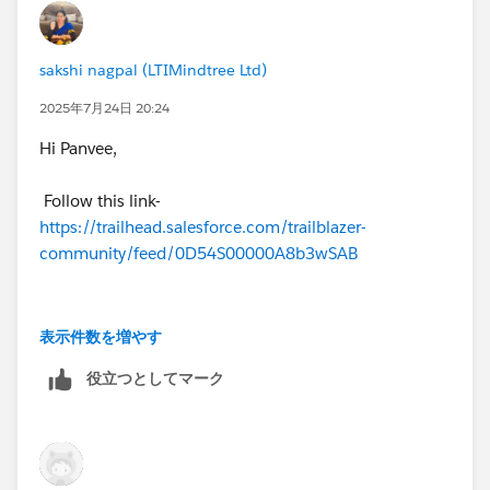
++TrailheadHelpFollowUp
sakshi nagpal (LTIMindtree Ltd)
2025年7月24日 20:24
Hi Panvee,
Follow this link-
https://trailhead.salesforce.com/trailblazer-
community/feed/0D54S00000A8b3wSAB
You should be able to pass
表示件数を増やす
役立つとしてマーク