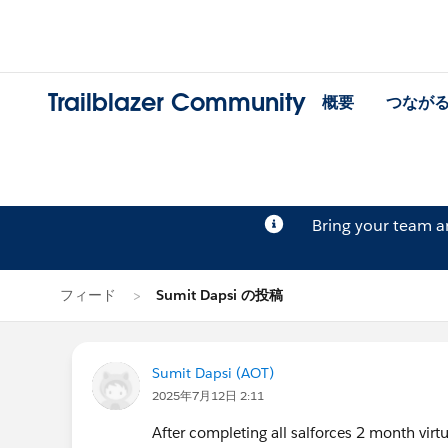
Trailblazer Community
概要
つなが
Bring your team 
フィード
Sumit Dapsi の投稿
Sumit Dapsi (AOT)
2025年7月12日 2:11
After completing all salforces 2 month virtua