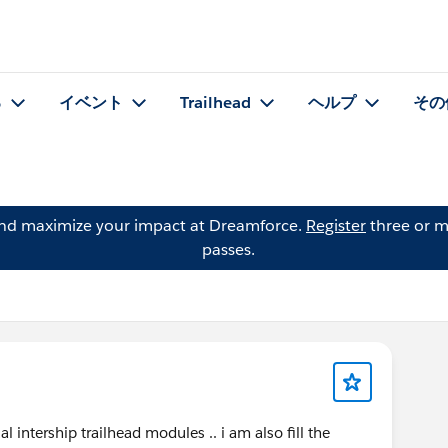
る
イベント
Trailhead
ヘルプ
その
and maximize your impact at Dreamforce.
Register
three or m
passes.
l intership trailhead modules .. i am also fill the