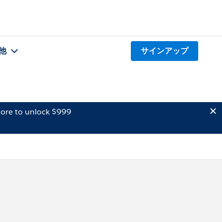
他
サインアップ
ore to unlock $999