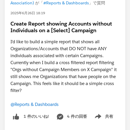
Association)
が「
#Reports & Dashboards
」で質問
2025年6月26日 18:19
Create Report showing Accounts without
Individuals on a [Select] Campaign
I'd like to build a simple report that shows all
Organizations/Accounts that DO NOT have ANY
individuals associated with certain Campaigns.
Currently when I build a cross filtered report filtering
"Orgs without Campaign Members on X Campaign" it
still shows me Organizations that have people on the
Campaign. This feels like it should be a simple cross
filter?
@Reports & Dashboards
4 件の回答
共有
1 件のいいね!
Show menu