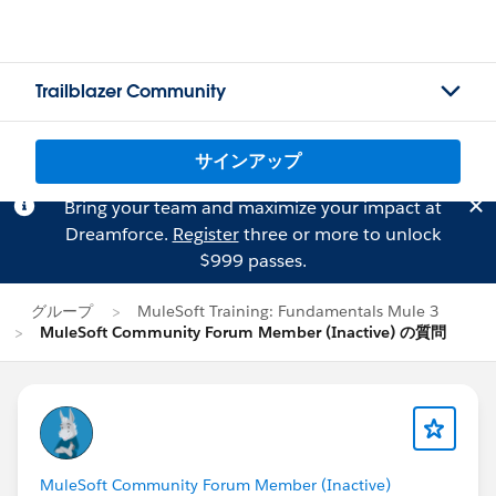
Trailblazer Community
サインアップ
Bring your team and maximize your impact at
Dreamforce.
Register
three or more to unlock
$999 passes.
グループ
MuleSoft Training: Fundamentals Mule 3
MuleSoft Community Forum Member (Inactive) の質問
MuleSoft Community Forum Member (Inactive)