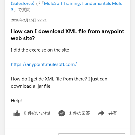
(Salesforce)
が「
MuleSoft Training: Fundamentals Mule
3
」で質問
2018年2月16日 22:21
How can I download XML file from anypoint
web site?
I did the exercise on the site
https://anypoint.mulesoft.com/
How do I get de XML file from there? I just can
download a .jar file
Help!
0 件のいいね!
1 件の回答
共有
Show menu