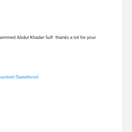
mmed Abdul Khader Sufi​ thanks a lot for your
ctive) (Salesforce)