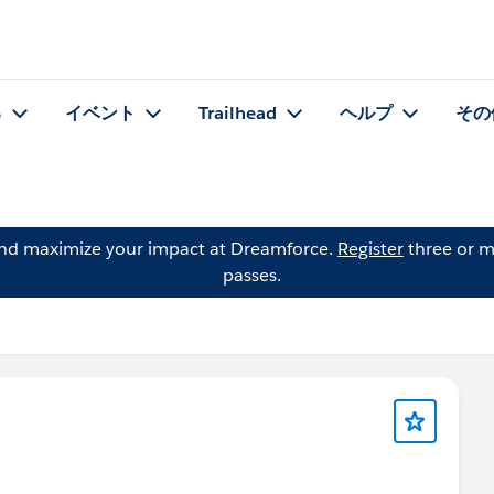
る
イベント
Trailhead
ヘルプ
その
and maximize your impact at Dreamforce.
Register
three or m
passes.