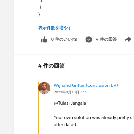
}
}
表示件数を増やす
as a reponse I want "response" tag to be remov
0 件のいいね!
4 件の回答
Show 
{
"data": {
"inventory": {
"id": "ST22"
4 件の回答
},
"coverageResponse": [
Wijnand Gritter (Conclusion BV)
{
2021年8月13日 7:59
"selected": true
},
@Tulasi Jangala​
{
"selected": false
Your own solution was already pretty clo
}
after data:)
]