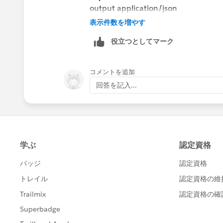
output application/json
---
表示件数を増やす
(payload update {
役立つとしてマーク
case .data -> $[0]
}) update {
case .data -> ($) mapObject() -> {
コメントを追加
回答を記入...
(if(($$) as String == "product") "inven
}
}
Output:
-Sufi