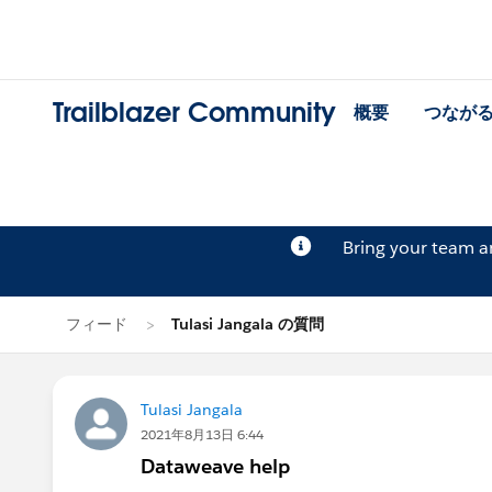
Trailblazer Community
概要
つなが
Bring your team 
フィード
Tulasi Jangala の質問
Tulasi Jangala
2021年8月13日 6:44
Dataweave help