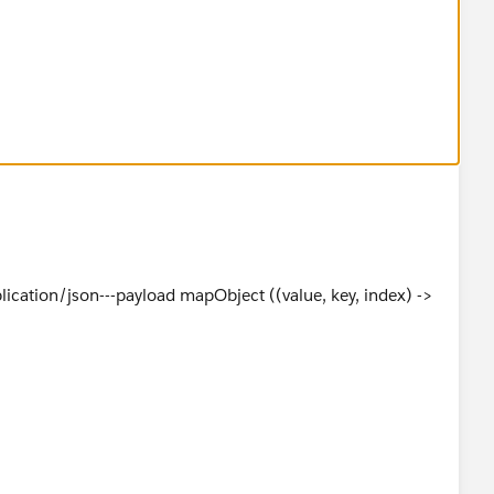
ct,
onse.coverageResponse
overageResponse
me level as data.
 -> {
e, key, index) ->