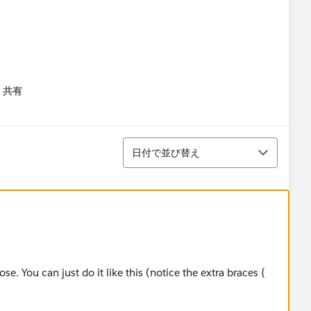
ed and "product" to be replaced by "inventory"
共有
menu
並び替え
日付で並び替え
se. You can just do it like this (notice the extra braces {