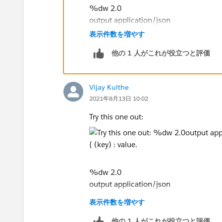
}
%dw 2.0
}
output application/json
---
表示件数を増やす
I have done it like below
{
{
他の 1 人がこれが役立つと評価
data: {
"data":
inventory: payload.data.response.produ
"inventory": payload.data.response.product,
coverageResponse: payload.data.resp
"coverageResponse": payload.data.response.c
Vijay Kulthe
}
2021年8月13日 10:02
}
}
Try this one out:
But this is bringing coverageResponse in the sa
%dw 2.0
output application/json
---
表示件数を増やす
payload mapObject ((value, key, index)
(key) : value.response mapObject ((valu
他の 1 人がこれが役立つと評価