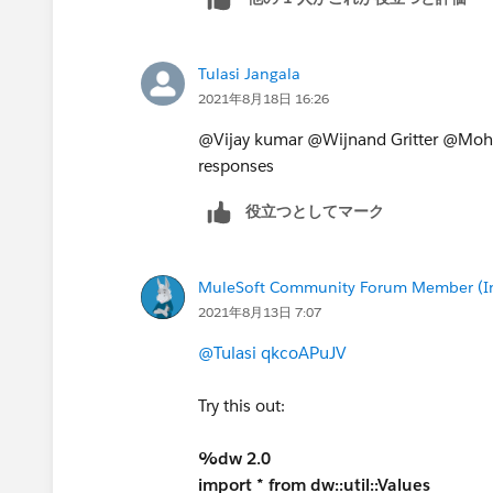
if (key contains 'product')
('inventory') : value
Tulasi Jangala
else
2021年8月18日 16:26
(key) : value
)
@Vijay kumar​ @Wijnand Gritter​ @Moha
} )
responses
役立つとしてマーク
MuleSoft Community Forum Member (Ina
2021年8月13日 7:07
@Tulasi qkcoAPuJV
​
Try this out:
%dw 2.0
import * from dw::util::Values