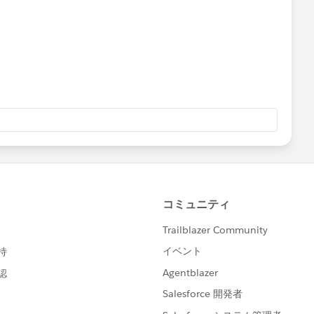
tory": ($) else ($$): ($))