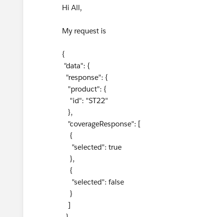
Hi All,
My request is
{
"data": {
"response": {
"product": {
"id": "ST22"
},
"coverageResponse": [
{
"selected": true
},
{
"selected": false
}
]
}