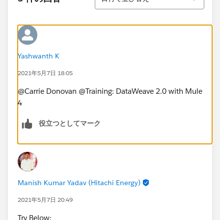
Yashwanth K
2021年5月7日 18:05
@Carrie Donovan​ @Training: DataWeave 2.0 with Mule
4​
役立つとしてマーク
Manish Kumar Yadav (Hitachi Energy)
2021年5月7日 20:49
Try Below: