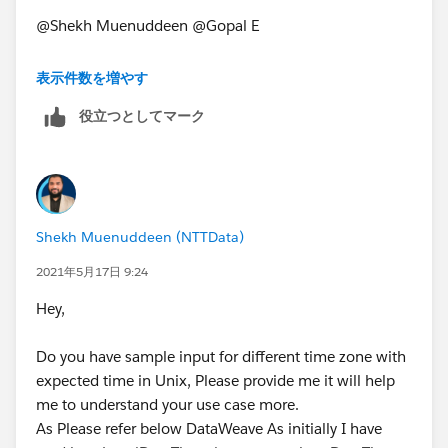
@Shekh Muenuddeen​ @Gopal E​
Regards,
表示件数を増やす
Yashwanth.
役立つとしてマーク
Shekh Muenuddeen (NTTData)
2021年5月17日 9:24
Hey,
Do you have sample input for different time zone with
expected time in Unix, Please provide me it will help
me to understand your use case more.
As Please refer below DataWeave As initially I have