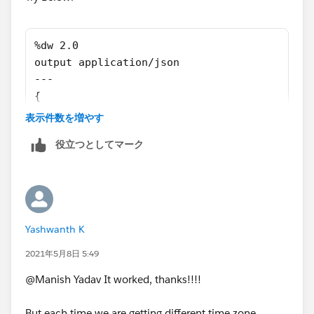
%dw 2.0
output application/json  
---
{
  "created_date_time": (("2021-04-05 15:12:3
表示件数を増やす
}
役立つとしてマーク
I have tested with online tool as well. Please make
sure do not forgot to change timezone |-05:00| based
on yours .
https://www.unixtimestamp.com/index.php
Yashwanth K
2021年5月8日 5:49
Output:
@Manish Yadav It worked, thanks!!!!
{
But each time we are getting different time zone