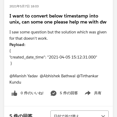
2021年5月7日 18:03
I want to convert below timestamp into
unix, can some one please help me with dw
I saw some question but the solution which was given
for that doesn't work.
Payload:
{
"created_date_time": "2021-04-05 15:12:31.000"
}
@Manish Yadav​ @Abhishek Bathwal​ @Tirthankar
Kundu​
0 件のいいね!
5 件の回答
共有
Show menu
並び替え
5 件の回答
日付で並び替え