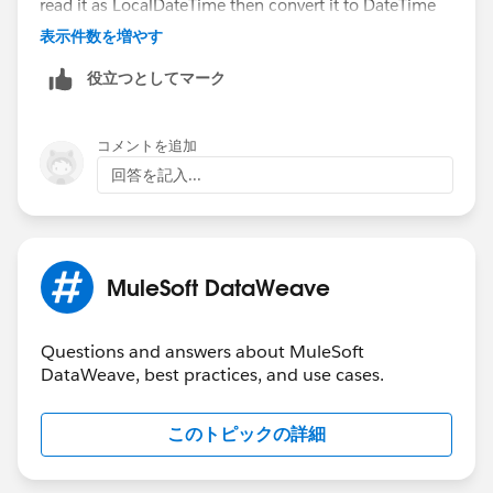
read it as LocalDateTime then convert it to DateTime
表示件数を増やす
%dw 2.0
役立つとしてマーク
output application/json  
---
{
コメントを追加
  "created_date_time": ((("2021-04-05 15:12:
回答を記入...
}
Please let me know if above solution worked or not?
Regards,
MuleSoft DataWeave
Shekh
Questions and answers about MuleSoft
DataWeave, best practices, and use cases.
このトピックの詳細