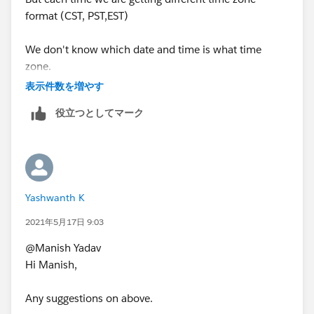
  "created_date_time": 1617653551
format (CST, PST,EST)
}
We don't know which date and time is what time
Thanks,
zone.
Manish Kumar Yadav
表示件数を増やす
MuleSoft Forum Moderator
what ever comes I just want to convert into unix
役立つとしてマーク
without time zone placing
Yashwanth K
2021年5月17日 9:03
@Manish Yadav​
Hi Manish,
Any suggestions on above.