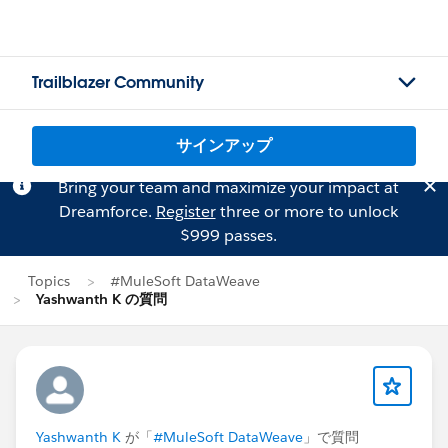
Trailblazer Community
サインアップ
Bring your team and maximize your impact at
Dreamforce.
Register
three or more to unlock
$999 passes.
Topics
#MuleSoft DataWeave
Yashwanth K の質問
Yashwanth K
が「
#MuleSoft DataWeave
」で質問