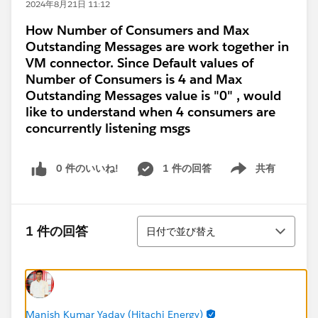
2024年8月21日 11:12
How Number of Consumers and Max
Outstanding Messages are work together in
VM connector. Since Default values of
Number of Consumers is 4 and Max
Outstanding Messages value is "0" , would
like to understand when 4 consumers are
concurrently listening msgs
0 件のいいね!
1 件の回答
共有
Show menu
並び替え
1 件の回答
日付で並び替え
Manish Kumar Yadav (Hitachi Energy)