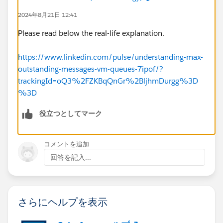
2024年8月21日 12:41
Please read below the real-life explanation.
https://www.linkedin.com/pulse/understanding-max-
outstanding-messages-vm-queues-7ipof/?
trackingId=oQ3%2FZKBqQnGr%2BljhmDurgg%3D
%3D
役立つとしてマーク
コメントを追加
回答を記入...
さらにヘルプを表示