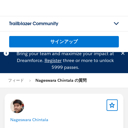
Trailblazer Community
サインアップ
Bring your team and maximize your impact at
Dreamforce.
Register
three or more to unlock
$999 passes.
フィード
Nageswara Chintala の質問
Nageswara Chintala