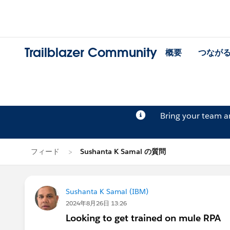
Trailblazer Community
概要
つなが
Bring your team 
フィード
Sushanta K Samal の質問
Sushanta K Samal (IBM)
2024年8月26日 13:26
Looking to get trained on mule RPA