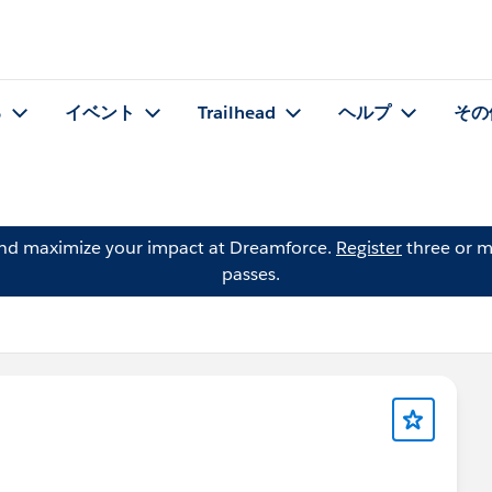
る
イベント
Trailhead
ヘルプ
その
and maximize your impact at Dreamforce.
Register
three or m
passes.