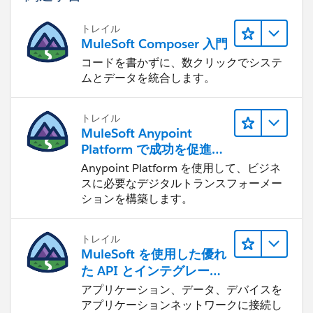
Note: You can try the read function DataWeave in
Studio with JSON.
トレイル
MuleSoft Composer 入門
Thanks,
コードを書かずに、数クリックでシステ
Manish Kumar Yadav
ムとデータを統合します。
MuleSoft Forum Moderator
トレイル
MuleSoft Anypoint
Platform で成功を促進す
る
Anypoint Platform を使用して、ビジネ
スに必要なデジタルトランスフォーメー
ションを構築します。
トレイル
MuleSoft を使用した優れ
た API とインテグレーシ
ョンの構築
アプリケーション、データ、デバイスを
アプリケーションネットワークに接続し