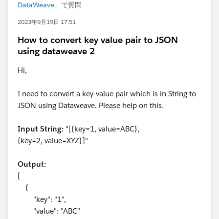
DataWeave
」で質問
2023年9月19日 17:51
How to convert key value pair to JSON
using dataweave 2
Hi,
I need to convert a key-value pair which is in String to
JSON using Dataweave. Please help on this.
Input String:
"[{key=1, value=ABC},
{key=2, value=XYZ}]"
Output:
[
{
"key": "1",
"value": "ABC"