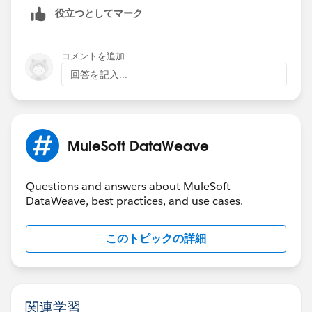
役立つとしてマーク
  ($)
}
コメントを追加
Out:
回答を記入...
[
  {
    "key": "1",
MuleSoft DataWeave
    "value": "ABC"
  },
  {
Questions and answers about MuleSoft
    "key": "2",
DataWeave, best practices, and use cases.
    "value": "XYZ"
  }
このトピックの詳細
]
FYI:
関連学習