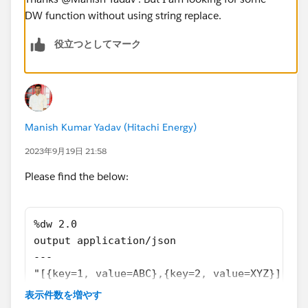
DW function without using string replace.
役立つとしてマーク
Manish Kumar Yadav (Hitachi Energy)
2023年9月19日 21:58
Please find the below:
%dw 2.0
output application/json  
---
"[{key=1, value=ABC},{key=2, value=XYZ}]" sp
    "$((trim(in) splitBy "=")[0])": (trim(in
表示件数を増やす
  })) map {