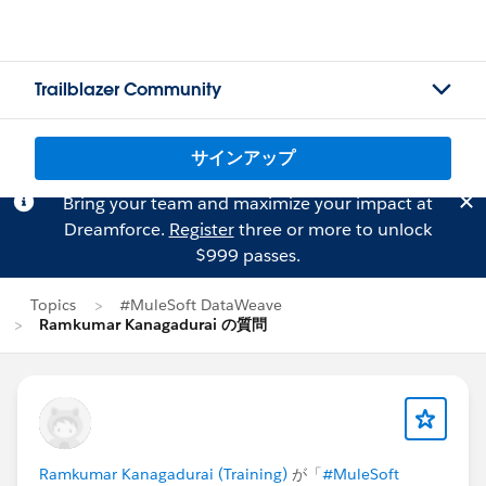
Trailblazer Community
サインアップ
Bring your team and maximize your impact at
Dreamforce.
Register
three or more to unlock
$999 passes.
Topics
#MuleSoft DataWeave
Ramkumar Kanagadurai の質問
Ramkumar Kanagadurai (Training)
が「
#MuleSoft