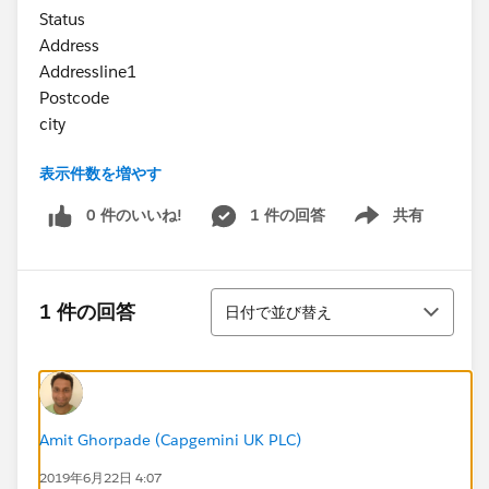
Status
Address
Addressline1
Postcode
city
表示件数を増やす
Is it possible to have an Odata raml with such
complex json object ?
0 件のいいね!
1 件の回答
共有
Show menu
並び替え
1 件の回答
日付で並び替え
Amit Ghorpade (Capgemini UK PLC)
2019年6月22日 4:07