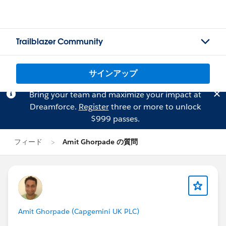
Trailblazer Community
サインアップ
Bring your team and maximize your impact at
Dreamforce.
Register
three or more to unlock
$999 passes.
フィード
Amit Ghorpade の質問
Amit Ghorpade (Capgemini UK PLC)