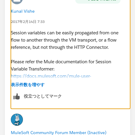
Kunal Vishe
2017年2月14日 7:33
Session variables can be easily propagated from one
flow to another through the VM transport, or a flow
reference, but not through the HTTP Connector.
Please refer the Mule documentation for Session
Variable Transformer:
https://docs.mulesoft.com/mule-user-
guide/v/3.8/session-variable-transformer-reference
表示件数を増やす
役立つとしてマーク
MuleSoft Community Forum Member (Inactive)