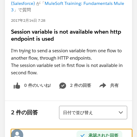
(Salesforce)
が「
MuleSoft Training: Fundamentals Mule
3
」で質問
2017年2月14日 7:28
Session variable is not available when http
endpoint is used
I'm trying to send a session variable from one flow to
another flow, through HTTP endpoints.
The session variable set in first flow is not available in
second flow.
0 件のいいね!
2 件の回答
共有
Show menu
並び替え
2 件の回答
日付で並び替え
承認された回答