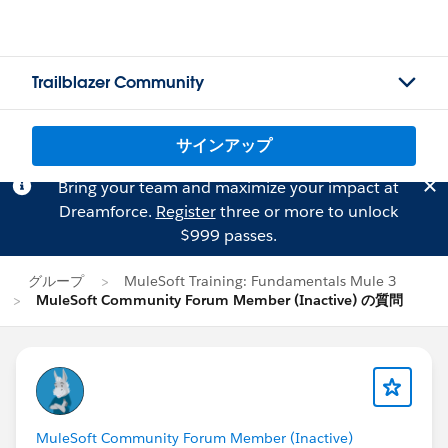
Trailblazer Community
サインアップ
Bring your team and maximize your impact at
Dreamforce.
Register
three or more to unlock
$999 passes.
グループ
MuleSoft Training: Fundamentals Mule 3
MuleSoft Community Forum Member (Inactive) の質問
MuleSoft Community Forum Member (Inactive)