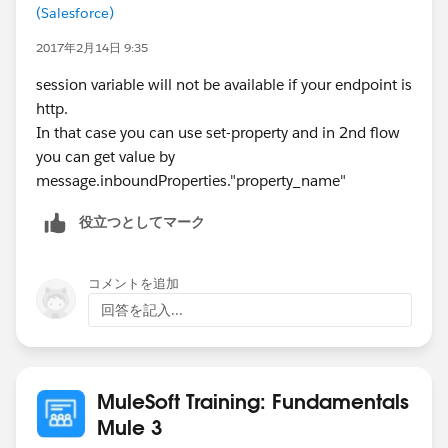
(Salesforce)
2017年2月14日 9:35
session variable will not be available if your endpoint is
http.
In that case you can use set-property and in 2nd flow
you can get value by
message.inboundProperties."property_name"
役立つとしてマーク
コメントを追加
回答を記入...
MuleSoft Training: Fundamentals
Mule 3