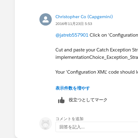
Christopher Co (Capgemini)
2016年11月23日 5:53
@jatreb557901
Click on 'Configuration
Cut and paste your Catch Exception St
implementationChoice_Exception_Stra
Your 'Configuration XML' code should l
表示件数を増やす
役立つとしてマーク
コメントを追加
回答を記入...