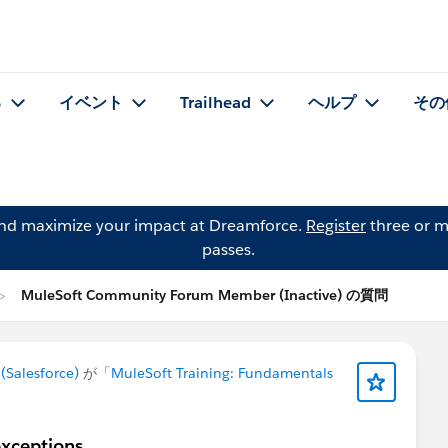
る
イベント
Trailhead
ヘルプ
その
and maximize your impact at Dreamforce.
Register
three or m
passes.
MuleSoft Community Forum Member (Inactive) の質問
Salesforce)
が「
MuleSoft Training: Fundamentals
exceptions