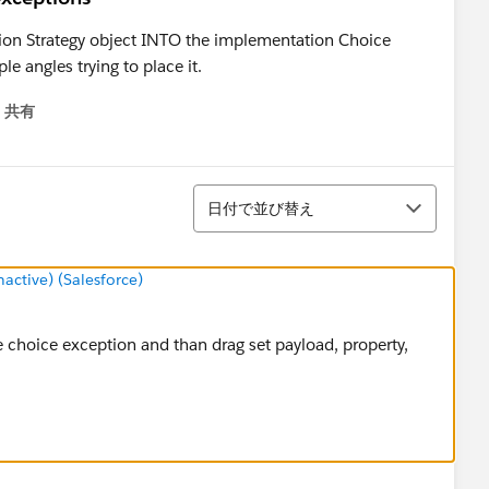
ption Strategy object INTO the implementation Choice
le angles trying to place it.
共有
menu
並び替え
日付で並び替え
ctive) (Salesforce)
de choice exception and than drag set payload, property,