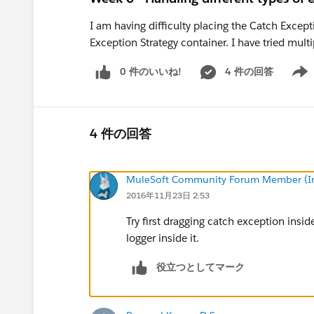
I am having difficulty placing the Catch Exce
Exception Strategy container. I have tried multip
0 件のいいね!
4 件の回答
Show 
4 件の回答
MuleSoft Community Forum Member (Ina
2016年11月23日 2:53
Try first dragging catch exception insi
logger inside it.
役立つとしてマーク