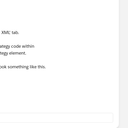
 XML' tab.
rategy code within
tegy element.
ook something like this.