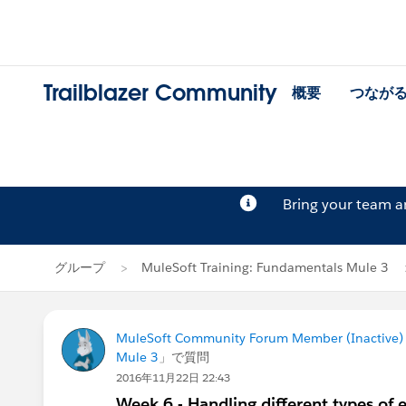
Trailblazer Community
概要
つなが
Bring your team 
グループ
MuleSoft Training: Fundamentals Mule 3
MuleSoft Community Forum Member (Inactive) (
Mule 3
」で質問
2016年11月22日 22:43
Week 6 - Handling different types of 