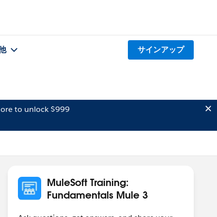
他
サインアップ
ore to unlock $999
MuleSoft Training:
Fundamentals Mule 3