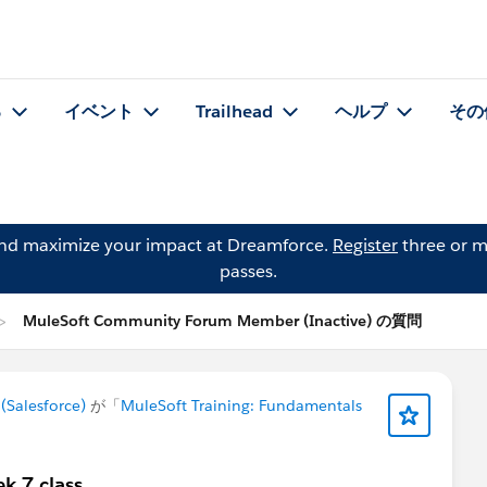
る
イベント
Trailhead
ヘルプ
その
and maximize your impact at Dreamforce.
Register
three or m
passes.
MuleSoft Community Forum Member (Inactive) の質問
Salesforce)
が「
MuleSoft Training: Fundamentals
k 7 class