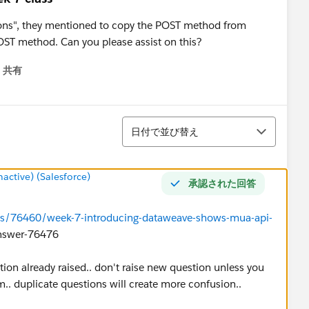
ons", they mentioned to copy the POST method from
POST method. Can you please assist on this?
共有
menu
並び替え
日付で並び替え
ctive) (Salesforce)
承認された回答
ns/76460/week-7-introducing-dataweave-shows-mua-api-
swer-76476
tion already raised.. don't raise new question unless you
m.. duplicate questions will create more confusion..