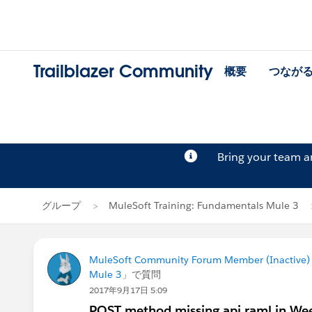
Trailblazer Community
概要
つなが
Bring your team 
グループ
MuleSoft Training: Fundamentals Mule 3
MuleSoft Community Forum Member (Inactive) (
Mule 3
」で質問
2017年9月17日 5:09
POST method missing api.raml in Wee