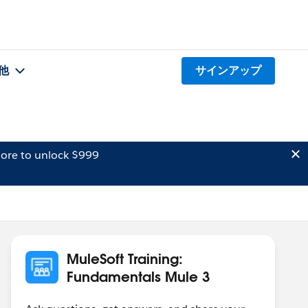
他
サインアップ
ore to unlock $999
MuleSoft Training:
Fundamentals Mule 3