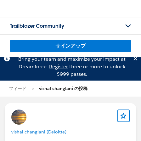
Trailblazer Community
サインアップ
Bring your team and maximize your impact at
Dreamforce.
Register
three or more to unlock
$999 passes.
フィード
vishal changlani の投稿
vishal changlani (Deloitte)