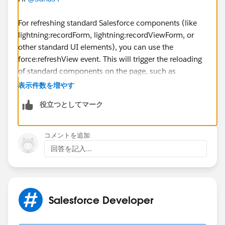
For refreshing standard Salesforce components (like
lightning:recordForm, lightning:recordViewForm, or
other standard UI elements), you can use the
force:refreshView event. This will trigger the reloading
of standard components on the page, such as
refreshing a record form or related lists.
表示件数を増やす
For custom components (e.g., when a child
役立つとしてマーク
component changes data or state and you need to
notify a parent component), you can use Aura Events.
The parent component can listen to the event using
コメントを追加
<aura:handler> and perform actions like refreshing or
回答を記入...
updating its state based on the event fired from the
child.
Refer:
https://developer.salesforce.com/docs/atlas.en-
Salesforce Developer
us.lightning.meta/lightning/events_component_handl
ing_child.htm