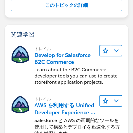
このトピックの詳細
https://developer.salesforce.com/docs/component-
library/bundle/force:refreshView/documentation
関連学習
Thanks!
トレイル
Develop for Salesforce
B2C Commerce
Learn about the B2C Commerce
developer tools you can use to create
storefront application projects.
トレイル
AWS を利用する Unified
Developer Experience に
ついて学ぶ
Salesforce と AWS の画期的なツールを
使用して構築とデプロイを迅速化する方