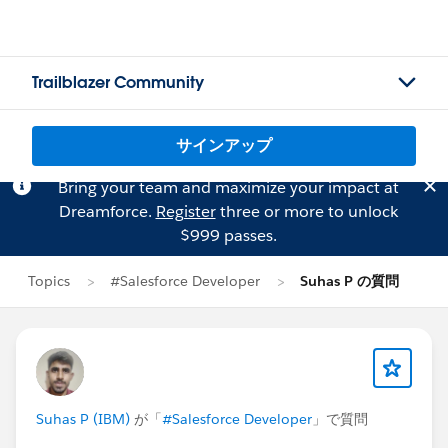
Trailblazer Community
サインアップ
Bring your team and maximize your impact at
Dreamforce.
Register
three or more to unlock
$999 passes.
Topics
#Salesforce Developer
Suhas P の質問
Suhas P (IBM)
が「
#Salesforce Developer
」で質問