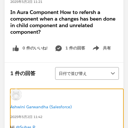
2025年5月2日 11:21
In Aura Component How to refersh a
component when a changes has been done
in child component and unrelated
component?
0 件のいいね!
1 件の回答
共有
Show menu
並び替え
1 件の回答
日付で並び替え
Ashwini Garwandha (Salesforce)
2025年5月2日 11:42
Hi
@Suhas P