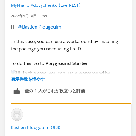
Mykhailo Vdovychenko (EverREST)
2025年4月18日 11:34
Hi,
@Bastien Plougoulm
In this case, you can use a workaround by installing
the package you need using its ID.
To do this, go to
Playground Starter
表示件数を増やす
他の 1 人がこれが役立つと評価
select "
Install a package
", and use this ID to install
Dashboard Pal.
---
Bastien Plougoulm (JES)