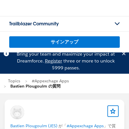
Trailblazer Community
サインアップ
Bring your team and maximize your impact at
Dreamforce.
Register
three or more to unlock
$999 passes.
Topics
#Appexchage Apps
Bastien Plougoulm の質問
Bastien Plougoulm (JES)
が「
#Appexchage Apps
」で質