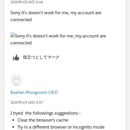
04t3Y0000018TkG
2025年4月18日 6:46
Sorry it's doesn't work for me, my account are
connected
Sincerely,
Mykhailo Vdovychenko
Bringing Cloud Excellence with
IBVCLOUD OÜ
役立つとしてマーク
Bastien Plougoulm (JES)
2025年4月18日 6:57
I tryed the followings suggestions :
Clear the browser's cache
Try in a different browser or incognito mode