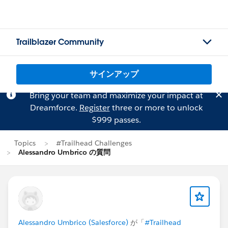
Trailblazer Community
サインアップ
Bring your team and maximize your impact at
Dreamforce.
Register
three or more to unlock
$999 passes.
Topics
#Trailhead Challenges
Alessandro Umbrico の質問
Alessandro Umbrico (Salesforce)
が「
#Trailhead