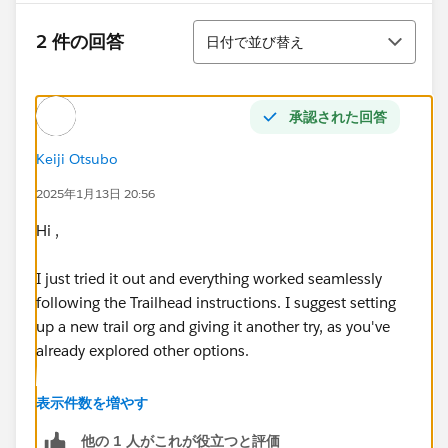
並び替え
2 件の回答
日付で並び替え
承認された回答
Keiji Otsubo
2025年1月13日 20:56
Hi ,
I just tried it out and everything worked seamlessly
following the Trailhead instructions. I suggest setting
up a new trail org and giving it another try, as you've
already explored other options.
https://trailhead.salesforce.com/trailblazer-
表示件数を増やす
community/feed/0D54V00007aiywS
他の 1 人がこれが役立つと評価