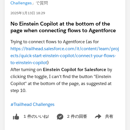
Challenges
」で質問
2025年1月13日 18:29
No Einstein Copilot at the bottom of the
page when connecting flows to Agentforce
Trying to connect flows to Agentforce (as for
https://trailhead.salesforce.com/it/content/learn/proj
ects/quick-start-einstein-copilot/connect-your-flows-
to-einstein-copilot
)
After turning on
Einstein Copilot for Salesforce
by
clicking the toggle, I can't find the button "Einstein
Copilot" at the bottom of the page, as suggested at
step 10.
#Trailhead Challenges
2 件の回答
共有
1 件のいいね!
Show menu