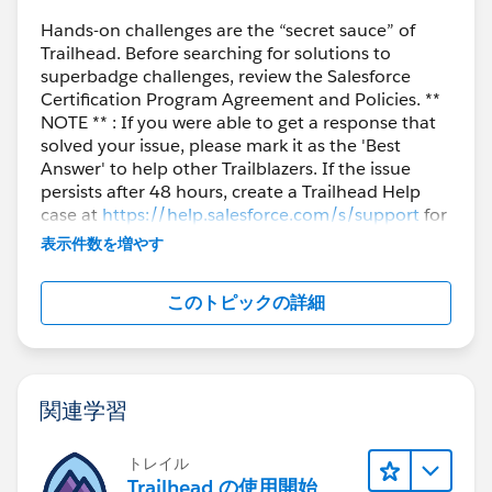
Hands-on challenges are the “secret sauce” of
Trailhead. Before searching for solutions to
superbadge challenges, review the Salesforce
Certification Program Agreement and Policies. **
NOTE ** : If you were able to get a response that
solved your issue, please mark it as the 'Best
Answer' to help other Trailblazers. If the issue
persists after 48 hours, create a Trailhead Help
case at
https://help.salesforce.com/s/support
for
further assistance.
表示件数を増やす
このトピックの詳細
関連学習
トレイル
Trailhead の使用開始