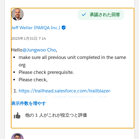
承認された回答
Jeff Weller (PARQA Inc.)
2025年1月31日 7:14
Hello
@Jungwoo Cho
,
make sure all previous unit completed in the same
org
Please check prerequisite.
Please check,
https://trailhead.salesforce.com/trailblazer-
community/feed/0D54S00000A9AyySAF
表示件数を増やす
https://trailhead.salesforce.com/trailblazer-
community/feed/0D54S00000EAjtvSAD
他の 1 人がこれが役立つと評価