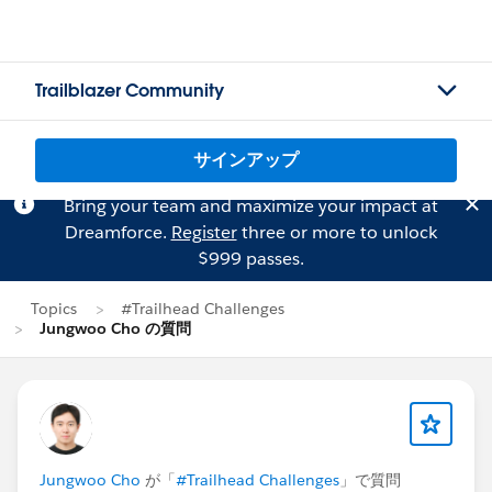
Trailblazer Community
サインアップ
Bring your team and maximize your impact at
Dreamforce.
Register
three or more to unlock
$999 passes.
Topics
#Trailhead Challenges
Jungwoo Cho の質問
Jungwoo Cho
が「
#Trailhead Challenges
」で質問