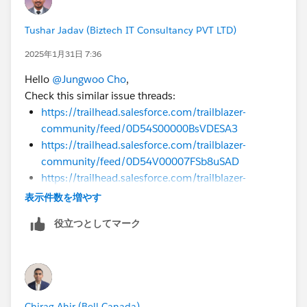
Tushar Jadav (Biztech IT Consultancy PVT LTD)
2025年1月31日 7:36
Hello
@Jungwoo Cho
,
Check this similar issue threads:
https://trailhead.salesforce.com/trailblazer-
community/feed/0D54S00000BsVDESA3
https://trailhead.salesforce.com/trailblazer-
community/feed/0D54V00007FSb8uSAD
https://trailhead.salesforce.com/trailblazer-
community/feed/0D54S00000EA2VjSAL
表示件数を増やす
役立つとしてマーク
Chirag Ahir (Bell Canada)