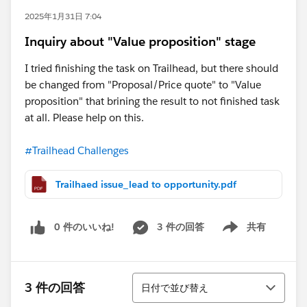
2025年1月31日 7:04
Inquiry about "Value proposition" stage
I tried finishing the task on Trailhead, but there should
be changed from "Proposal/Price quote" to "Value
proposition" that brining the result to not finished task
at all. Please help on this.
#Trailhead Challenges
Trailhaed issue_lead to opportunity.pdf
0 件のいいね!
3 件の回答
共有
Show menu
並び替え
3 件の回答
日付で並び替え