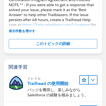
NOTE ** : If you were able to get a response that
solved your issue, please mark it as the 'Best
Answer' to help other Trailblazers. If the issue
persists after 48 hours, create a Trailhead Help
case at
https://help.salesforce.com/s/support
for
further assistance.
表示件数を増やす
このトピックの詳細
関連学習
トレイル
Trailhead の使用開始
バッジを獲得し、楽しみながら
Salesforce の経験を積みましょう。