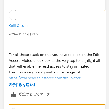
Keiji Otsubo
2024年11月14日 21:50
Hi ,
For all those stuck on this you have to click on the Edit
Access Muted check box at the very top to highlight all
that will enable the read access to stay unmuted.
This was a very poorly written challenge lol.
https://trailhead.salesforce.com/trailblazer-
community/feed/0D54V00007Z9w4nSAB
表示件数を増やす
役立つとしてマーク