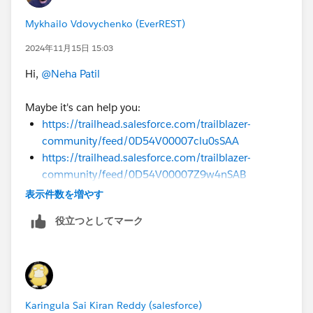
Mykhailo Vdovychenko (EverREST)
2024年11月15日 15:03
Hi,
@Neha Patil
Maybe it's can help you:
https://trailhead.salesforce.com/trailblazer-
community/feed/0D54V00007clu0sSAA
https://trailhead.salesforce.com/trailblazer-
community/feed/0D54V00007Z9w4nSAB
表示件数を増やす
Sincerely,
Mykhailo Vdovychenko
役立つとしてマーク
Bringing Cloud Excellence with
IBVCLOUD OÜ
Karingula Sai Kiran Reddy (salesforce)