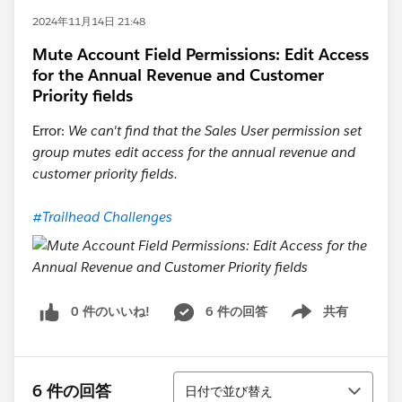
2024年11月14日 21:48
Mute Account Field Permissions: Edit Access
for the Annual Revenue and Customer
Priority fields
Error:
We can't find that the Sales User permission set
group mutes edit access for the annual revenue and
customer priority fields.
#Trailhead Challenges
0 件のいいね!
6 件の回答
共有
Show menu
並び替え
6 件の回答
日付で並び替え