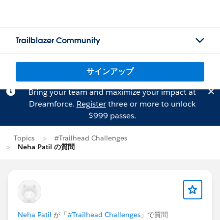
Trailblazer Community
サインアップ
Bring your team and maximize your impact at
Dreamforce.
Register
three or more to unlock
$999 passes.
Topics
#Trailhead Challenges
Neha Patil の質問
Neha Patil
が「
#Trailhead Challenges
」で質問