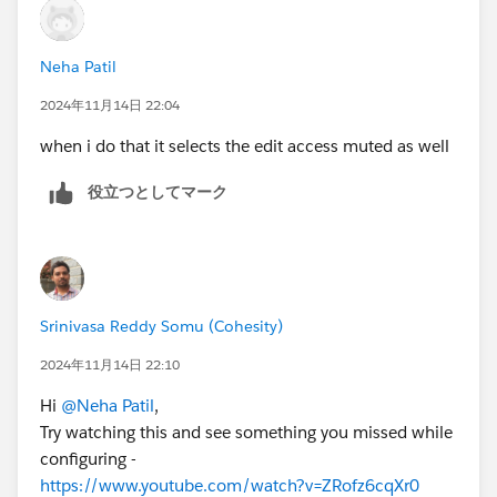
Neha Patil
2024年11月14日 22:04
when i do that it selects the edit access muted as well
役立つとしてマーク
Srinivasa Reddy Somu (Cohesity)
2024年11月14日 22:10
Hi
@Neha Patil
,
Try watching this and see something you missed while
configuring -
https://www.youtube.com/watch?v=ZRofz6cqXr0