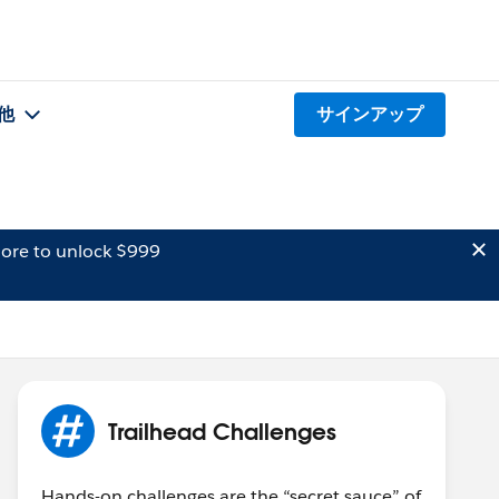
他
サインアップ
ore to unlock $999
Trailhead Challenges
Hands-on challenges are the “secret sauce” of