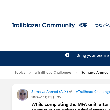
Trailblazer Community
概要
つなが
Bring your team 
Topics
#Trailhead Challenges
Somaiya Ahme
Somaiya Ahmed (ALX)
が「
#Trailhead Challeng
2024年11月13日 9:36
While completing the MFA unit, after si
contact my salesforce administrator.