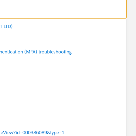
T LTD)
entication (MFA) troubleshooting
ticleView?id=000386089&type=1