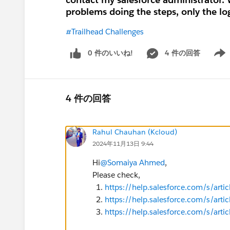
problems doing the steps, only the lo
#Trailhead Challenges
0 件のいいね!
4 件の回答
Show 
4 件の回答
Rahul Chauhan (Kcloud)
2024年11月13日 9:44
Hi
@Somaiya Ahmed
,
Please check,
https://help.salesforce.com/s/ar
https://help.salesforce.com/s/ar
https://help.salesforce.com/s/ar