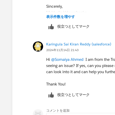
Sincerely,
Mykhailo Vdovychenko
表示件数を増やす
Bringing Cloud Excellence with
IBVCL
役立つとしてマーク
Karingula Sai Kiran Reddy (salesforce)
2024年11月14日 21:43
Hi
@Somaiya Ahmed
I am from the Tra
seeing an issue? If yes, can you plea
can look into it and can help you furth
Thank You!
役立つとしてマーク
コメントを追加