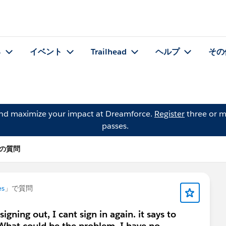
る
イベント
Trailhead
ヘルプ
その
and maximize your impact at Dreamforce.
Register
three or m
passes.
d の質問
es
」で質問
gning out, I cant sign in again. it says to
 What could be the problem, I have no