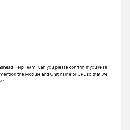
OUD OÜ
ilhead Help Team. Can you please confirm if you're still
se mention the Module and Unit name or URL so that we
er?