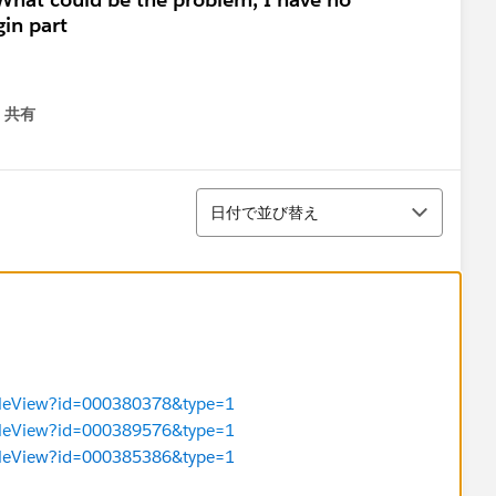
gin part
共有
menu
並び替え
日付で並び替え
ticleView?id=000380378&type=1
ticleView?id=000389576&type=1
ticleView?id=000385386&type=1