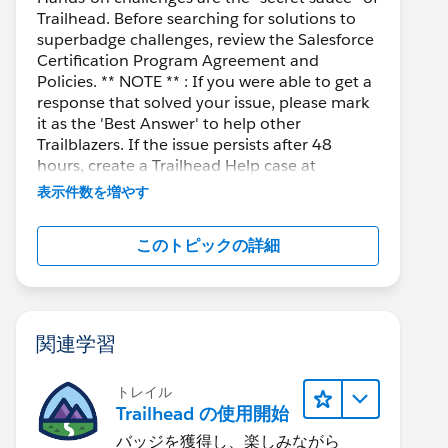
Trailhead. Before searching for solutions to
superbadge challenges, review the Salesforce
Certification Program Agreement and
Policies. ** NOTE ** : If you were able to get a
response that solved your issue, please mark
it as the 'Best Answer' to help other
Trailblazers. If the issue persists after 48
hours, create a Trailhead Help case at
https://help.salesforce.com/s/support
for
表示件数を増やす
further assistance.
このトピックの詳細
関連学習
トレイル
Trailhead の使用開始
バッジを獲得し、楽しみながら