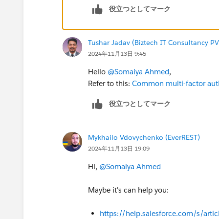
役立つとしてマーク
Tushar Jadav (Biztech IT Consultancy PV
2024年11月13日 9:45
Hello
@Somaiya Ahmed
,
Refer to this:
Common multi-factor auth
役立つとしてマーク
Mykhailo Vdovychenko (EverREST)
2024年11月13日 19:09
Hi,
@Somaiya Ahmed
Maybe it's can help you:
https://help.salesforce.com/s/ar