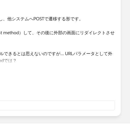
で作成し、他システムへPOSTで遷移する形です。
st method）して、その後に外部の画面にリダイレクトさせ
コールできるとは思えないのですが... URLパラメータとして外
odでは？