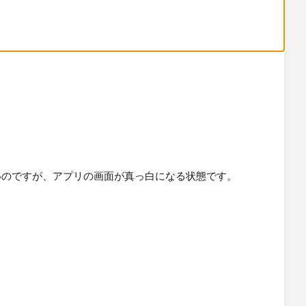
いのですが、アプリの画面が真っ白になる状態です。
ほかのシステムを呼び出そうとしているのですが、普通のURL
ptでPOST通信で呼び出す
理だと思うので、safariなどのブラウザアプリを立ち上げたいの