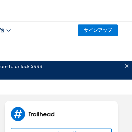
他
サインアップ
ore to unlock $999
Trailhead