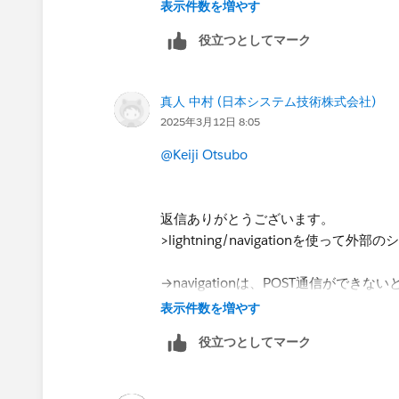
表示件数を増やす
  LightningElement
役立つとしてマーク
) {
  handleNavigate() {
    const config = {
真人 中村 (日本システム技術株式会社)
        type: 'standard__web
2025年3月12日 8:05
        attributes: {
            url: 'http://sal
@Keiji Otsubo
        }
	};
    this[NavigationMixin.Nav
返信ありがとうございます。
  }
>lightning/navigationを
}
→navigationは、POST通信がで
https://blog.salesforcecasts.com/navig
表示件数を増やす
役立つとしてマーク