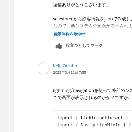
返信ありがとうございます。
salesforceから顧客情報をjsonで
なので、他システムの画面が表示されま
こは他システム側の処理）
表示件数を増やす
そのため、ブラウザ表示が必要かと思
役立つとしてマーク
厳しいでしょうか。。。
Keiji Otsubo
2025年3月12日 7:55
lightning/navigationを使
こで画面が表示されるのかが？ですが..
import { LightningElement } 
import { NavigationMixin } f
export default class Explore