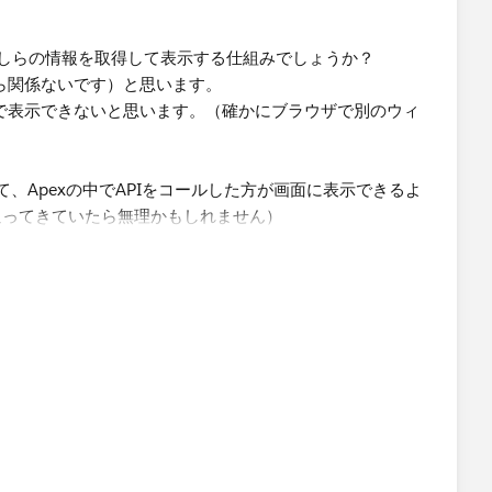
が立ち上がり、URLにアクセスすることは確認できているの
かしらの情報を取得して表示する仕組みでしょうか？
WCを使って実施したいと考えています。
認証なら関係ないです）と思います。
iptで表示できないと思います。（確かにブラウザで別のウィ
て、Apexの中でAPIをコールした方が画面に表示できるよ
返ってきていたら無理かもしれません）
/platform/lwc/guide/js-api-calls.html
るということなので、Get Methodですかね。