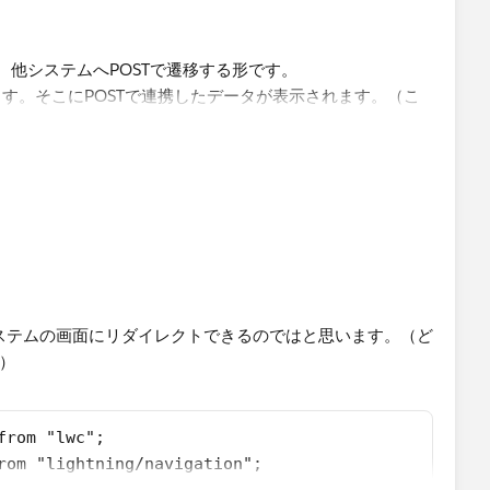
作成し、他システムへPOSTで遷移する形です。
す。そこにPOSTで連携したデータが表示されます。（こ
っています。。。
って外部のシステムの画面にリダイレクトできるのではと思います。（ど
.）
from "lwc";
rom "lightning/navigation";
Navigation extends NavigationMixin(