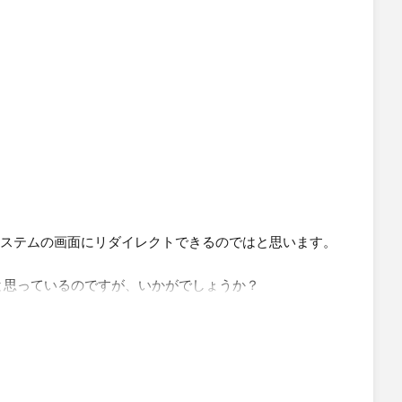
Page',
esforcecasts.com'
igate](config);
使って外部のシステムの画面にリダイレクトできるのではと思います。
きないと思っているのですが、いかがでしょうか？
ate-user-from-lwc-to-an-external-url/