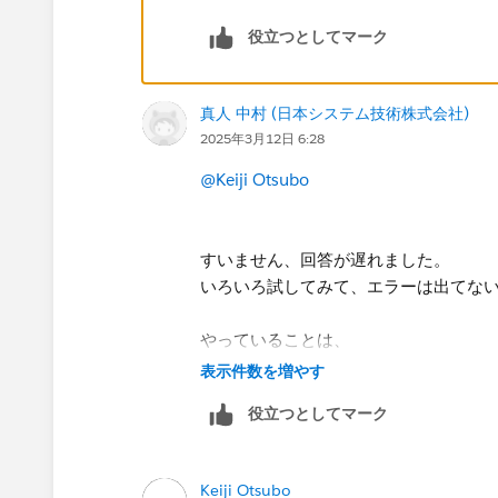
役立つとしてマーク
真人 中村 (日本システム技術株式会社)
2025年3月12日 6:28
@Keiji Otsubo
すいません、回答が遅れました。
いろいろ試してみて、エラーは出てな
やっていることは、
LWCでボタンを作って、POSTで
表示件数を増やす
リンクではなく、LWCからjavascri
役立つとしてマーク
となります。
salesforceアプリ上では、表示が無
Keiji Otsubo