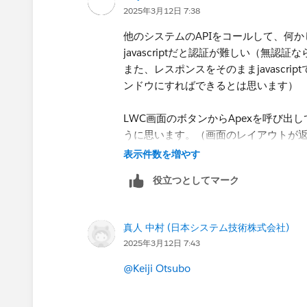
ですが、可能なのでしょうか？
2025年3月12日 7:38
URLリンクであれば、ブラウザアプリ
他のシステムのAPIをコールして、何
ですが、POST通信ができないため、L
javascriptだと認証が難しい（無
また、レスポンスをそのままjavascr
ンドウにすればできるとは思います）
LWC画面のボタンからApexを呼び出し
うに思います。（画面のレイアウトが
表示件数を増やす
https://developer.salesforce.com/docs
役立つとしてマーク
URLリンクならレスポンスが返ってきてい
真人 中村 (日本システム技術株式会社)
2025年3月12日 7:43
@Keiji Otsubo