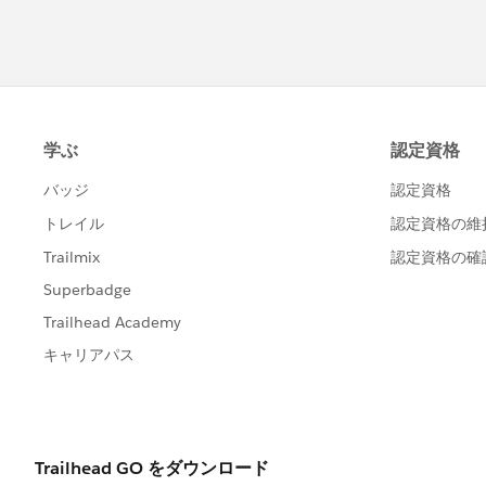
https://help.salesforce.com/s/artic
Thanks!