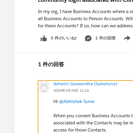
In my org, I have Business Accounts where a si
all Business Accounts to Person Accounts. Will
for these Accounts? If so, how can we addre
0 件のいいね!
1 件の回答
Show 
1 件の回答
Ashwini Garwandha (Salesforce)
2025年2月19日 11:53
Hi
@Abhishek Surve
When you convert Business Accounts t
associated with the Contacts may be im
access for those Contacts.