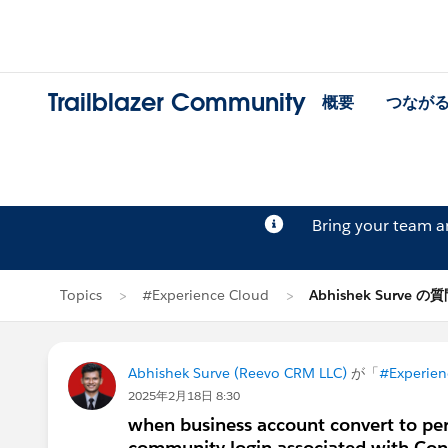
Trailblazer Community
概要
つなが
Bring your team 
Topics
#Experience Cloud
Abhishek Surve の
Abhishek Surve (Reevo CRM LLC)
が「
#Experien
2025年2月18日 8:30
when business account convert to pe
community login associated with Con