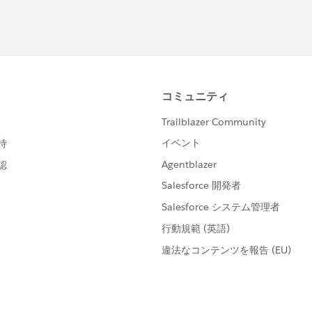
leView?id=000384892&type=1