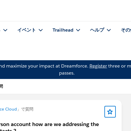
る
イベント
Trailhead
ヘルプ
その
and maximize your impact at Dreamforce.
Register
three or m
passes.
質問
ce Cloud
」で質問
rson account how are we addressing the
tacts.?