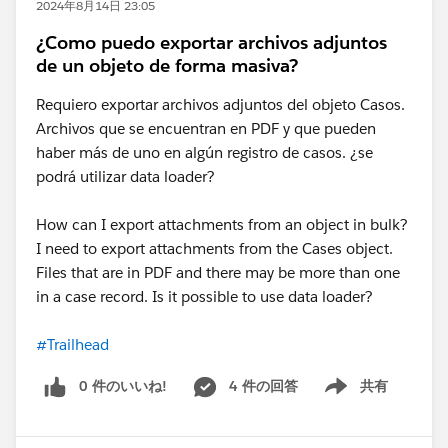
2024年8月14日 23:05
¿Como puedo exportar archivos adjuntos
de un objeto de forma masiva?
Requiero exportar archivos adjuntos del objeto Casos.
Archivos que se encuentran en PDF y que pueden
haber más de uno en algún registro de casos. ¿se
podrá utilizar data loader?
How can I export attachments from an object in bulk?
I need to export attachments from the Cases object.
Files that are in PDF and there may be more than one
in a case record. Is it possible to use data loader?
#Trailhead
0 件のいいね!
4 件の回答
共有
Show menu