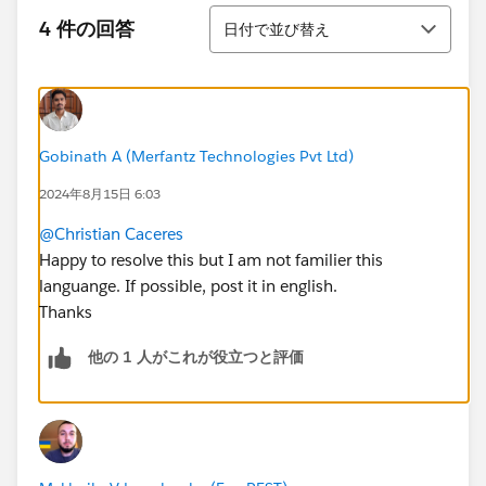
並び替え
4 件の回答
日付で並び替え
Gobinath A (Merfantz Technologies Pvt Ltd)
2024年8月15日 6:03
@Christian Caceres
Happy to resolve this but I am not familier this
languange. If possible, post it in english.
Thanks
他の 1 人がこれが役立つと評価