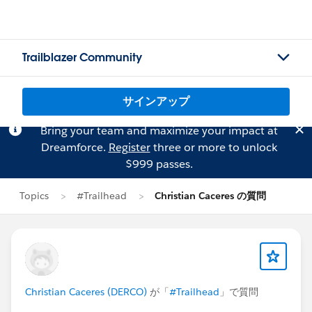
Trailblazer Community
サインアップ
Bring your team and maximize your impact at
Dreamforce.
Register
three or more to unlock
$999 passes.
Topics
#Trailhead
Christian Caceres の質問
Christian Caceres (DERCO)
が「
#Trailhead
」で質問