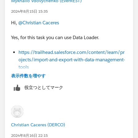
Mykhailo Vdovychenko (EverREST)
2024年8月15日 15:35
Hi,
@Christian Caceres
Yes, for this task you can use Data Loader.
https://trailhead.salesforce.com/content/learn/pr
ojects/import-and-export-with-data-management-
tools
表示件数を増やす
Sincerely,
役立つとしてマーク
Mykhailo Vdovychenko
Bringing Cloud Excellence with
IBVCLOUD OÜ
Christian Caceres (DERCO)
2024年8月16日 22:15