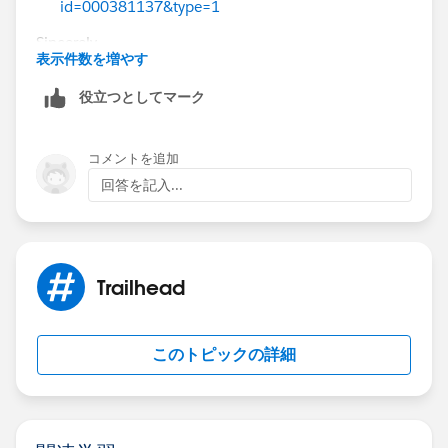
id=000381137&type=1
Sincerely,
表示件数を増やす
Mykhailo Vdovychenko
Bringing Cloud Excellence with
IBVCLOUD OÜ
役立つとしてマーク
コメントを追加
回答を記入...
Trailhead
このトピックの詳細