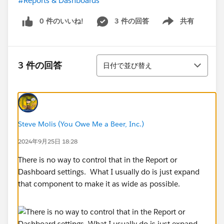
#Reports & Dashboards
0 件のいいね!
3 件の回答
共有
Show menu
並び替え
3 件の回答
日付で並び替え
Steve Molis (You Owe Me a Beer, Inc.)
2024年9月25日 18:28
There is no way to control that in the Report or
Dashboard settings. What I usually do is just expand
that component to make it as wide as possible.