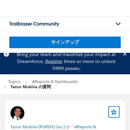
Trailblazer Community
サインアップ
Bring your team and maximize your impact at
Dreamforce.
Register
three or more to unlock
$999 passes.
Topics
#Reports & Dashboards
Tarun Mukhia の質問
Tarun Mukhia (PURIVO Inc.)
が「
#Reports &