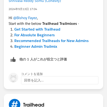
Srinivasa Reddy Somu (Cohesity)
2024年9月13日 17:04
Hi
@Bishoy Fayez
,
Start with the below
Trailhead Trailmixes
-
Get Started with Trailhead
For Absolute Beginners
Recommended Trailheads for New Admins
Beginner Admin Trailmix
他の 1 人がこれが役立つと評価
コメントを追加
回答を記入...
Trailhead