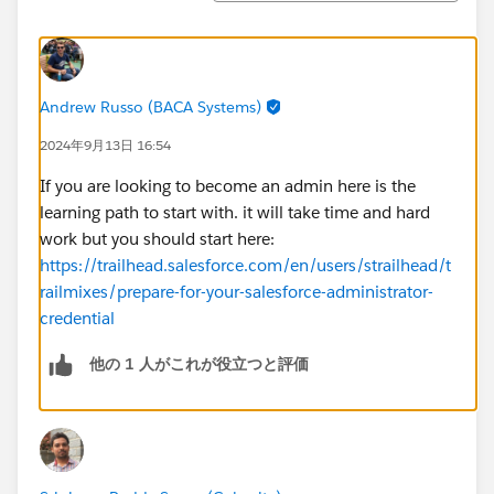
Andrew Russo (BACA Systems)
2024年9月13日 16:54
If you are looking to become an admin here is the
learning path to start with. it will take time and hard
work but you should start here:
https://trailhead.salesforce.com/en/users/strailhead/t
railmixes/prepare-for-your-salesforce-administrator-
credential
他の 1 人がこれが役立つと評価