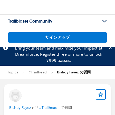
Trailblazer Community
サインアップ
Bring your team and maximize your impact at
Dreamforce.
Register
three or more to unlock
$999 passes.
Topics
#Trailhead
Bishoy Fayez の質問
Bishoy Fayez
が「
#Trailhead
」で質問