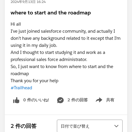
2024年9月13日 16:24
where to start and the roadmap
Hi all
I’ve just joined salesforce community, and actually I
don’t have any background related to it except that I’m
using it in my daily job.
And I thought to start studying it and work as a
professional sales force administrator.
So, I just want to know from where to start and the
roadmap
Thank you for your help
#Trailhead
0 件のいいね!
2 件の回答
共有
Show menu
並び替え
2 件の回答
日付で並び替え