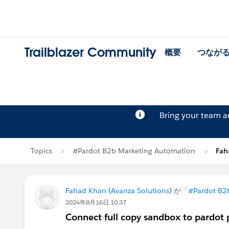
Trailblazer Community
概要
つなが
Bring your team 
Topics
#Pardot B2b Marketing Automation
Fa
Fahad Khan (Avanza Solutions)
が「
#Pardot B2
2024年8月16日 10:37
Connect full copy sandbox to pardot p