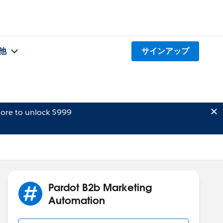
他
サインアップ
ore to unlock $999
Pardot B2b Marketing
Automation