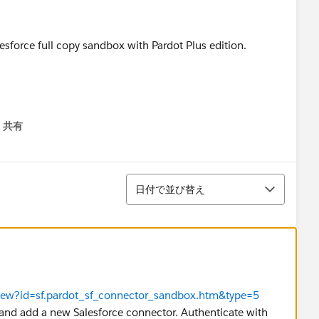
force full copy sandbox with Pardot Plus edition.
共有
menu
並び替え
日付で並び替え
eView?id=sf.pardot_sf_connector_sandbox.htm&type=5
and add a new Salesforce connector. Authenticate with