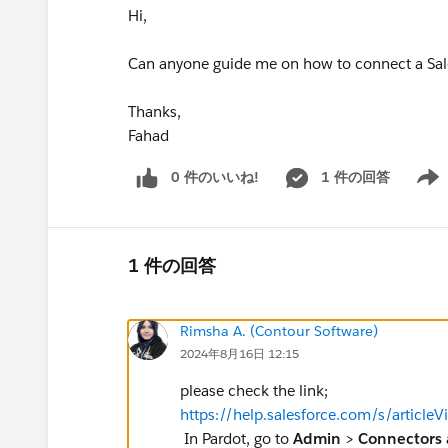
Hi,
Can anyone guide me on how to connect a Sales
Thanks,
Fahad
0 件のいいね!
1 件の回答
Show 
1 件の回答
Rimsha A. (Contour Software)
2024年8月16日 12:15
please check the link;
https://help.salesforce.com/s/articl
In Pardot, go to
Admin
>
Connectors