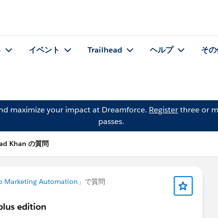
る
イベント
Trailhead
ヘルプ
その
and maximize your impact at Dreamforce.
Register
three or m
passes.
had Khan の質問
b Marketing Automation
」で質問
lus edition