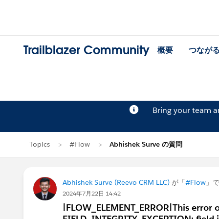
Trailblazer Community
概要
つなが
Bring your team 
Topics
#Flow
Abhishek Surve の質問
Abhishek Surve (Reevo CRM LLC)
が「
#Flow
」
2024年7月22日 14:42
|FLOW_ELEMENT_ERROR|This error occu
FIELD_INTEGRITY_EXCEPTION: field int