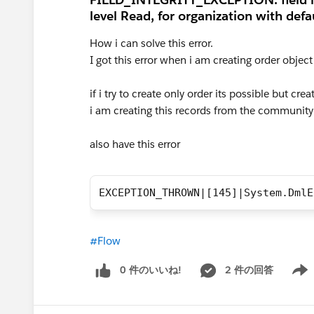
level Read, for organization with defau
How i can solve this error.
I got this error when i am creating order object
if i try to create only order its possible but cre
i am creating this records from the community 
also have this error
EXCEPTION_THROWN|[145]|System.DmlE
#Flow
0 件のいいね!
2 件の回答
Show 