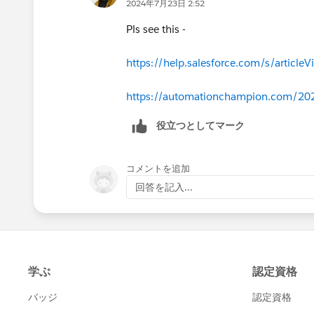
2024年7月23日 2:52
let me know about your response.
Pls see this -
https://help.salesforce.com/s/artic
https://automationchampion.com/2022/
役立つとしてマーク
コメントを追加
回答を記入...