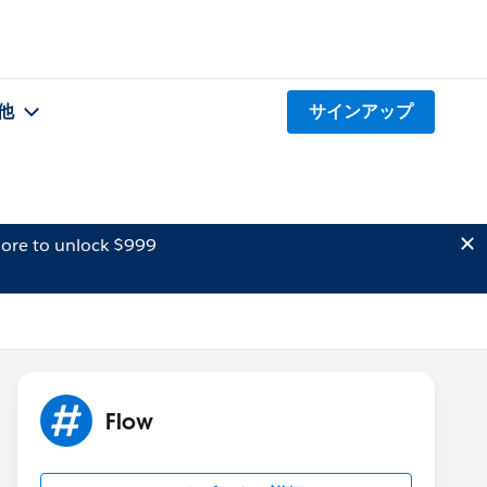
他
サインアップ
ore to unlock $999
Flow