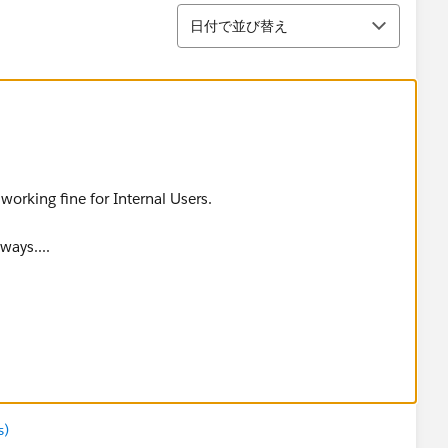
並び替え
日付で並び替え
s working fine for Internal Users.
ways....
logic which giving error & run Without Sharing.
rd Triggered flow.
ce Org in to Classic,
s)
bled those flow for Community Users.