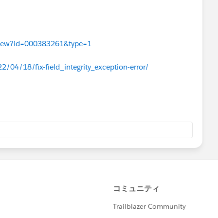
leView?id=000383261&type=1
04/18/fix-field_integrity_exception-error/