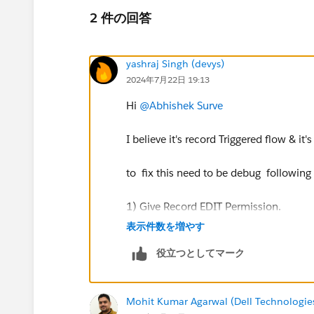
2 件の回答
yashraj Singh (devys)
2024年7月22日 19:13
Hi
@Abhishek Surve
I believe it's record Triggered flow & it'
to fix this need to be debug following 
1) Give Record EDIT Permission.
2) Create an AutoLaunch flow add the 
表示件数を増やす
3) call this Auto Launch flow from reco
役立つとしてマーク
if still not working.... Switch Salesfor
1) Search flow in setup
Mohit Kumar Agarwal (Dell Technologie
2) select flow & click on security, ena