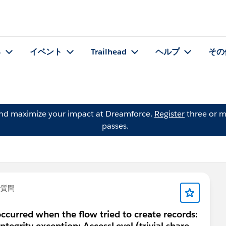
る
イベント
Trailhead
ヘルプ
その
and maximize your impact at Dreamforce.
Register
three or m
passes.
で質問
rred when the flow tried to create records:
egrity exception: AccessLevel (trivial share