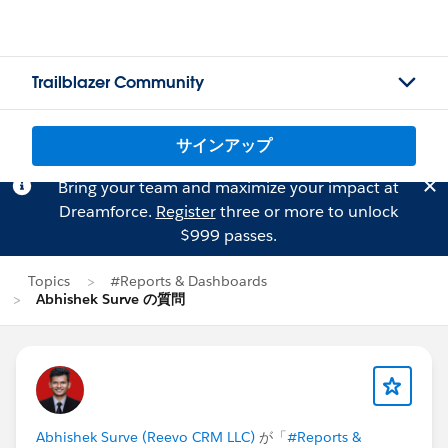
Trailblazer Community
サインアップ
Bring your team and maximize your impact at
Dreamforce.
Register
three or more to unlock
$999 passes.
Topics
#Reports & Dashboards
Abhishek Surve の質問
Abhishek Surve (Reevo CRM LLC)
が「
#Reports &