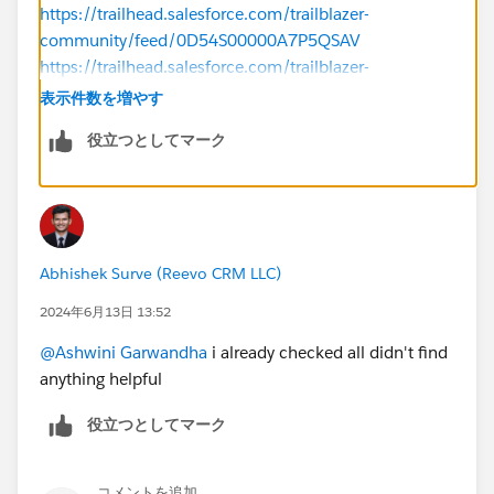
https://trailhead.salesforce.com/trailblazer-
community/feed/0D54S00000A7P5QSAV
https://trailhead.salesforce.com/trailblazer-
community/feed/0D54S00000A80r8SAB
表示件数を増やす
役立つとしてマーク
Thanks
Abhishek Surve (Reevo CRM LLC)
2024年6月13日 13:52
@Ashwini Garwandha
i already checked all didn't find
anything helpful
役立つとしてマーク
コメントを追加