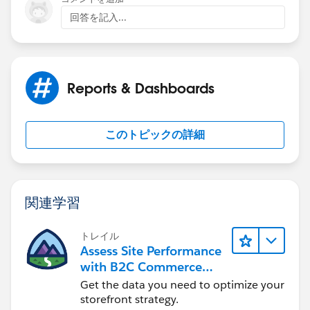
回答を記入...
Reports & Dashboards
このトピックの詳細
関連学習
トレイル
Assess Site Performance
with B2C Commerce
Reports & Dashboards
Get the data you need to optimize your
storefront strategy.