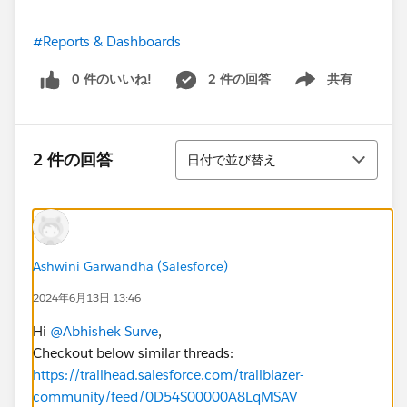
#Reports & Dashboards
0 件のいいね!
2 件の回答
共有
Show menu
並び替え
2 件の回答
日付で並び替え
Ashwini Garwandha (Salesforce)
2024年6月13日 13:46
Hi
@Abhishek Surve
,
Checkout below similar threads:
https://trailhead.salesforce.com/trailblazer-
community/feed/0D54S00000A8LqMSAV