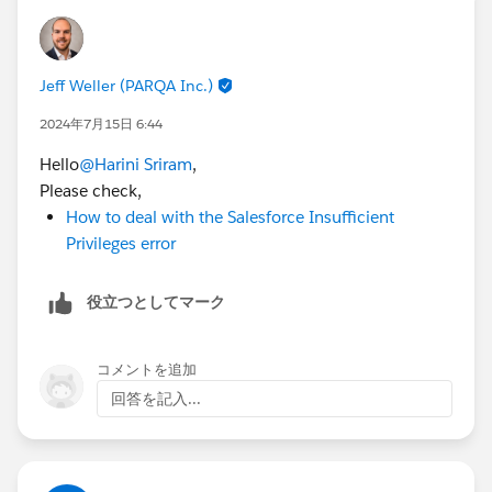
are running into same issue.
Best Regards,
Jeff Weller (PARQA Inc.)
Ravindra
Trailblazer Help
2024年7月15日 6:44
Hello
@Harini Sriram
,
++CreateClosedTrailheadCase
Please check,
How to deal with the Salesforce Insufficient
Privileges error
役立つとしてマーク
コメントを追加
回答を記入...