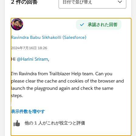
2 件の回答
日付で並び替え
承認された回答
Ravindra Babu Sikhakolli (Salesforce)
2024年7月16日 18:26
Hi
@Harini Sriram
,
I'm Ravindra from Trailblazer Help team. Can you
please clear the cache and cookies of the browser and
launch the playground again and check the same
steps.
I hope this helps you!
表示件数を増やす
他の 1 人がこれが役立つと評価
Please feel free to mark my answer as best answer. So
this solution can be helpful for other Trailblazers who