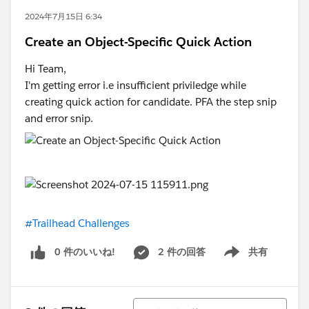
2024年7月15日 6:34
Create an Object-Specific Quick Action
Hi Team,
I'm getting error i.e insufficient priviledge while
creating quick action for candidate. PFA the step snip
and error snip.
#Trailhead Challenges
0 件のいいね!
2 件の回答
共有
Show menu
並び替え