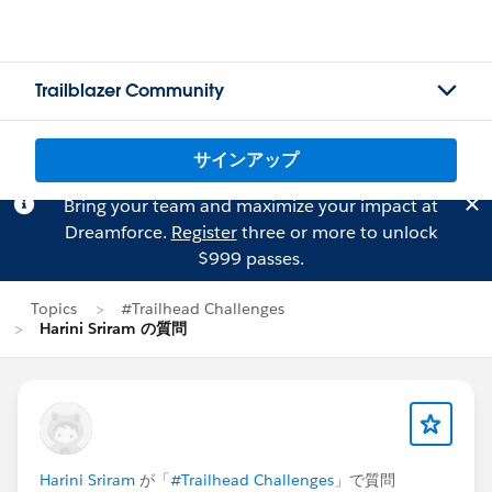
Trailblazer Community
サインアップ
Bring your team and maximize your impact at
Dreamforce.
Register
three or more to unlock
$999 passes.
Topics
#Trailhead Challenges
Harini Sriram の質問
Harini Sriram
が「
#Trailhead Challenges
」で質問