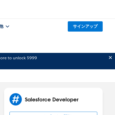
他
サインアップ
ore to unlock $999
Salesforce Developer