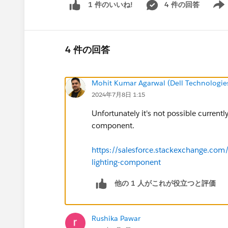
4 件の回答
1 件のいいね!
Show 
4 件の回答
Mohit Kumar Agarwal (Dell Technologie
2024年7月8日 1:15
Unfortunately it's not possible current
component.
https://salesforce.stackexchange.com
lighting-component
他の 1 人がこれが役立つと評価
Rushika Pawar