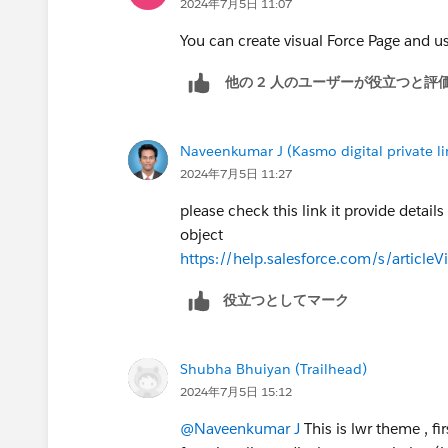
2024年7月5日 11:07
You can create visual Force Page and u
他の 2 人のユーザーが役立つと評
Naveenkumar J (Kasmo digital private li
2024年7月5日 11:27
please check this link it provide detai
object
https://help.salesforce.com/s/articl
役立つとしてマーク
Shubha Bhuiyan (Trailhead)
2024年7月5日 15:12
@Naveenkumar J
This is lwr theme , fir