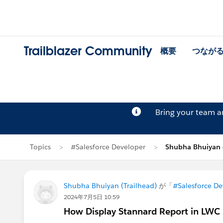
Trailblazer Community
概要
つなが
Bring your team 
Topics
#Salesforce Developer
Shubha Bhuiya
Shubha Bhuiyan (Trailhead)
が「
#Salesforce De
2024年7月5日 10:59
How Display Stannard Report in LWC