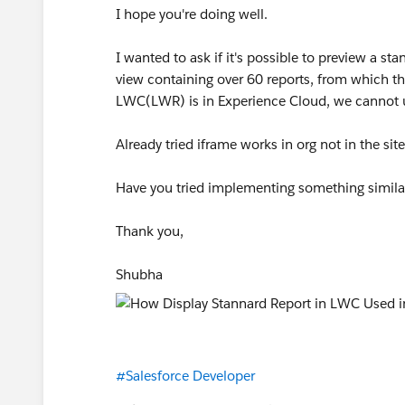
I hope you're doing well.
I wanted to ask if it's possible to preview a sta
view containing over 60 reports, from which the
LWC(LWR) is in Experience Cloud, we cannot u
Already tried iframe works in org not in the site
Have you tried implementing something similar
Thank you,
Shubha
#Salesforce Developer