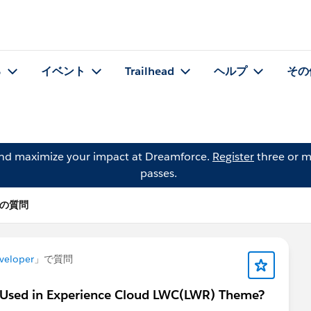
る
イベント
Trailhead
ヘルプ
その
and maximize your impact at Dreamforce.
Register
three or m
passes.
n の質問
veloper
」で質問
 Used in Experience Cloud LWC(LWR) Theme?