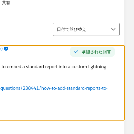
共有
menu
並び替え
日付で並び替え
s)
承認された回答
ly to embed a standard report into a custom lightning
/questions/238441/how-to-add-standard-reports-to-