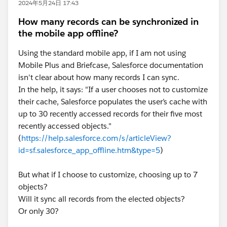
2024年5月24日 17:43
How many records can be synchronized in
the mobile app offline?
Using the standard mobile app, if I am not using
Mobile Plus and Briefcase, Salesforce documentation
isn't clear about how many records I can sync.
In the help, it says: "If a user chooses not to customize
their cache, Salesforce populates the user’s cache with
up to 30 recently accessed records for their five most
recently accessed objects."
(
https://help.salesforce.com/s/articleView?
id=sf.salesforce_app_offline.htm&type=5
)
But what if I choose to customize, choosing up to 7
objects?
Will it sync all records from the elected objects?
Or only 30?