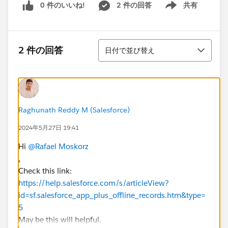
0 件のいいね!
2 件の回答
共有
Show menu
並び替え
2 件の回答
日付で並び替え
Raghunath Reddy M (Salesforce)
2024年5月27日 19:41
Hi
@Rafael Moskorz
,
Check this link:
https://help.salesforce.com/s/articleView?
id=sf.salesforce_app_plus_offline_records.htm&type=
5
May be this will helpful.