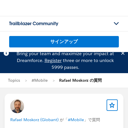
Trailblazer Community
サインアップ
Bring your team and maximize your impact at
Dreamforce.
Register
three or more to unlock
$999 passes.
Topics
#Mobile
Rafael Moskorz の質問
Rafael Moskorz (Globant)
が「
#Mobile
」で質問