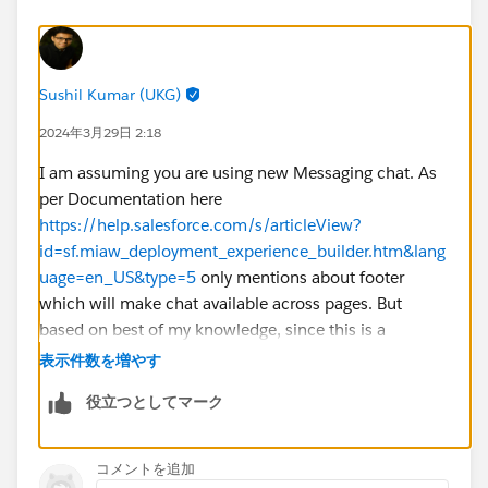
Sushil Kumar (UKG)
2024年3月29日 2:18
I am assuming you are using new Messaging chat. As
per Documentation here
https://help.salesforce.com/s/articleView?
id=sf.miaw_deployment_experience_builder.htm&lang
uage=en_US&type=5
only mentions about footer
which will make chat available across pages. But
based on best of my knowledge, since this is a
component, you should be able to drag it into home
表示件数を増やす
page or other pages as needed without adding to
役立つとしてマーク
footer. But if you drag into multiple pages, you will
need configure as well in all those pages. I would say
try it and see how it goes. Hopefully it will persist the
コメントを追加
chat as you move across pages.