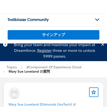
Trailblazer Community
サインアップ
Bring your team and maximize your impact at
Dreamforce.
Register
three or more to unlock
$999 passes.
Topics
#Component Of Experience Cloud
Mary Sue Loveland の質問
Mary Sue Loveland (Edmunds GovTech)
が