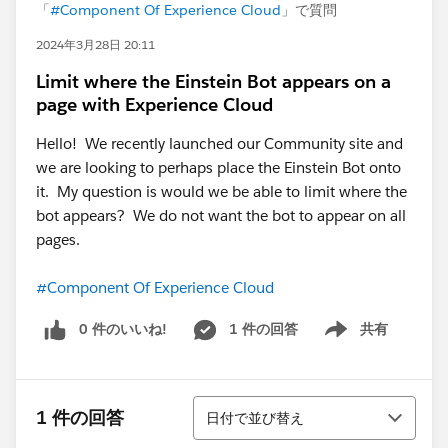
「
#Component Of Experience Cloud
」で質問
2024年3月28日 20:11
Limit where the Einstein Bot appears on a
page with Experience Cloud
Hello! We recently launched our Community site and
we are looking to perhaps place the Einstein Bot onto
it. My question is would we be able to limit where the
bot appears? We do not want the bot to appear on all
pages.
#Component Of Experience Cloud
0 件のいいね!
1 件の回答
共有
Show menu
並び替え
1 件の回答
日付で並び替え