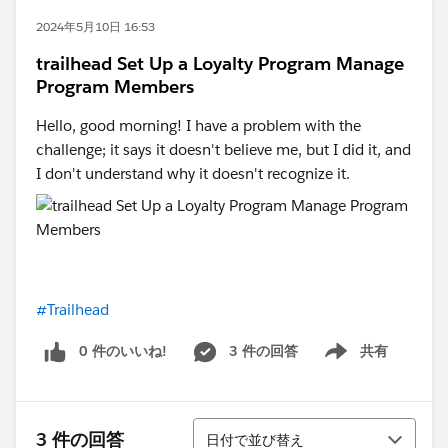
2024年5月10日 16:53
trailhead Set Up a Loyalty Program Manage
Program Members
Hello, good morning! I have a problem with the
challenge; it says it doesn't believe me, but I did it, and
I don't understand why it doesn't recognize it.
#Trailhead
0 件のいいね!
3 件の回答
共有
Show menu
並び替え
3 件の回答
日付で並び替え