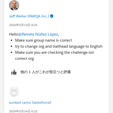
Click on Language and time zone
Change the Language and Locale to English
Jeff Weller (PARQA Inc.)
So that the playground language will be changed to
English
2024年5月13日 8:25
Error No se encuentra un flujo activo denominado
Hello
@Pamela Núñez López
,
'Nuevo prospecto'.
Make sure group name is correct
try to change org and trailhead language to English
Make sure you are checking the challenge ion
correct org
他の 1 人がこれが役立つと評価
sunkari ramu (salesforce)
2024年5月14日 6:22