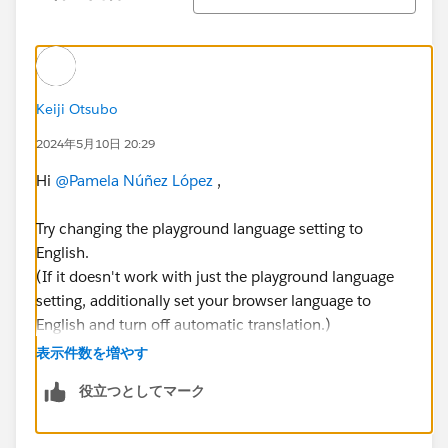
Keiji Otsubo
2024年5月10日 20:29
Hi
@Pamela Núñez López
,
Try changing the playground language setting to
English.
(If it doesn't work with just the playground language
setting, additionally set your browser language to
English and turn off automatic translation.)
Try the below steps to change your language:
表示件数を増やす
役立つとしてマーク
Launch your playground and Click the profile
image and then click the first option(settings).
It goes to the personal information page