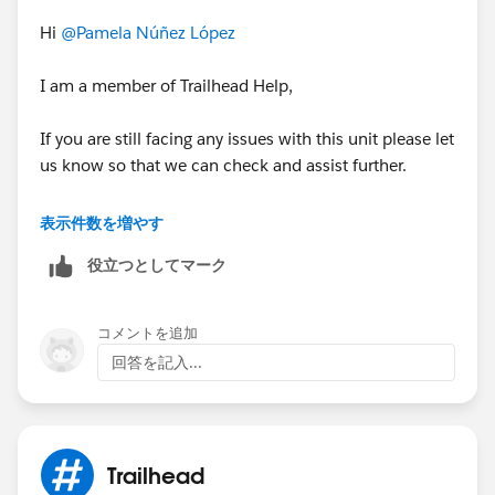
Hi
@Pamela Núñez López
I am a member of Trailhead Help,
If you are still facing any issues with this unit please let
us know so that we can check and assist further.
Looking forward to your response :)
表示件数を増やす
役立つとしてマーク
Thank you !
Regards,
コメントを追加
Ramu S.
回答を記入...
++TrailheadHelpFollowUp
Trailhead