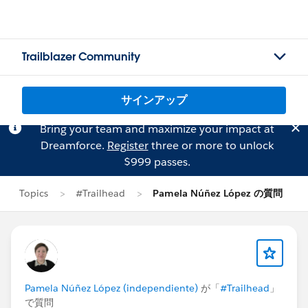
Trailblazer Community
サインアップ
Bring your team and maximize your impact at
Dreamforce.
Register
three or more to unlock
$999 passes.
Topics
#Trailhead
Pamela Núñez López の質問
Pamela Núñez López (independiente)
が「
#Trailhead
」
で質問