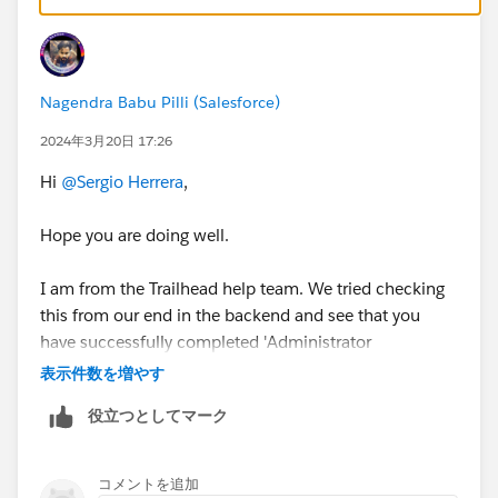
Nagendra Babu Pilli (Salesforce)
2024年3月20日 17:26
Hi
@Sergio Herrera
,
Hope you are doing well.
I am from the Trailhead help team. We tried checking
this from our end in the backend and see that you
have successfully completed 'Administrator
Certification Maintenance (Spring '23)' Trailhead.
表示件数を増やす
役立つとしてマーク
Thank you!
Nagendra Babu Pilli
Trailblazer Help
コメントを追加