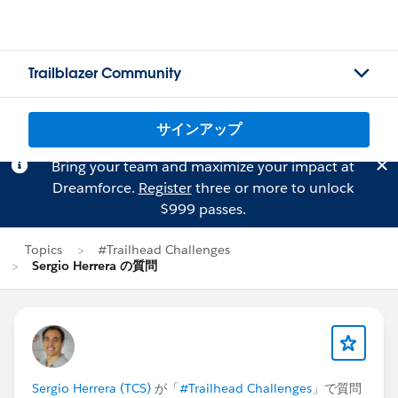
Trailblazer Community
サインアップ
Bring your team and maximize your impact at
Dreamforce.
Register
three or more to unlock
$999 passes.
Topics
#Trailhead Challenges
Sergio Herrera の質問
Sergio Herrera (TCS)
が「
#Trailhead Challenges
」で質問