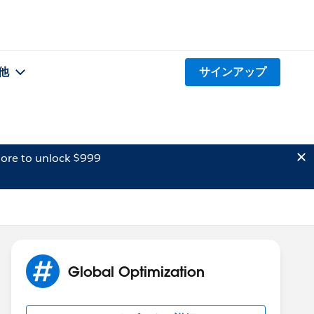
他
サインアップ
ore to unlock $999
Global Optimization