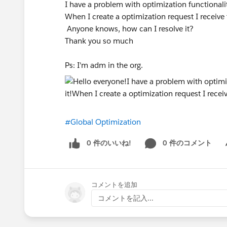
I have a problem with optimization functionali
When I create a optimization request I receive 
Anyone knows, how can I resolve it?
Thank you so much
Ps: I'm adm in the org.
#Global Optimization
0 件のいいね!
0 件のコメント
Sh
コメントを追加
コメントを記入...