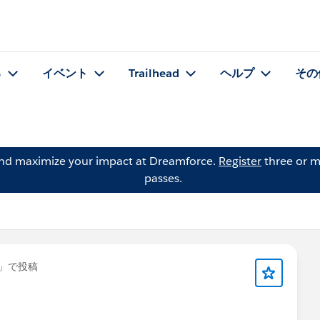
る
イベント
Trailhead
ヘルプ
その
and maximize your impact at Dreamforce.
Register
three or m
passes.
」で投稿