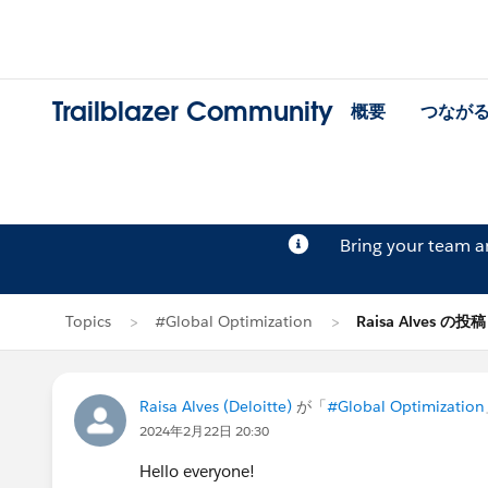
Trailblazer Community
概要
つなが
Bring your team 
Topics
#Global Optimization
Raisa Alves の投稿
Raisa Alves (Deloitte)
が「
#Global Optimization
2024年2月22日 20:30
Hello everyone!