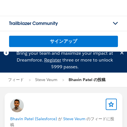
Trailblazer Community
サインアップ
Bring your team and maximize your impact at
Dreamforce.
Register
three or more to unlock
$999 passes.
フィード
Steve Veum
Bhavin Patel の投稿
Bhavin Patel (Salesforce)
が
Steve Veum
のフィードに投
稿