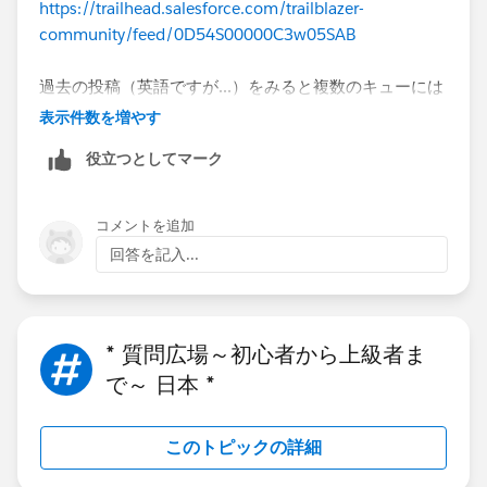
https://trailhead.salesforce.com/trailblazer-
community/feed/0D54S00000C3w05SAB
過去の投稿（英語ですが...）をみると複数のキューには
対応できてないようなことが議論されています。
表示件数を増やす
役立つとしてマーク
https://trailhead.salesforce.com/trailblazer-
community/feed/0D54S00000A8j9lSAB
コメントを追加
https://trailhead.salesforce.com/trailblazer-
回答を記入...
community/feed/0D54S00000A7fh6SAB
* 質問広場～初心者から上級者ま
で～ 日本 *
このトピックの詳細