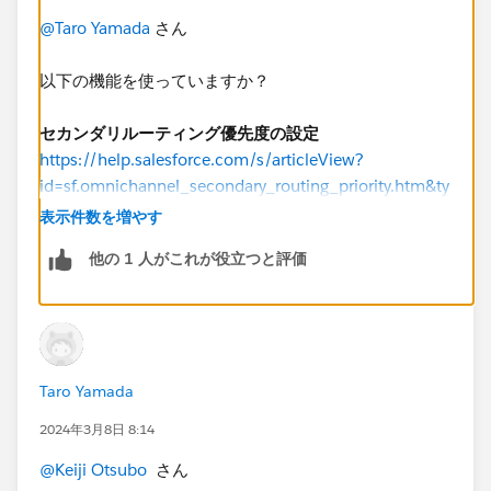
@Taro Yamada
さん
以下の機能を使っていますか？
セカンダリルーティング優先度の設定
https://help.salesforce.com/s/articleView?
id=sf.omnichannel_secondary_routing_priority.htm&ty
pe=5
表示件数を増やす
他の 1 人がこれが役立つと評価
Taro Yamada
2024年3月8日 8:14
@Keiji Otsubo
さん