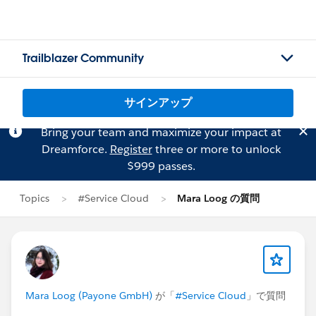
Trailblazer Community
サインアップ
Bring your team and maximize your impact at
Dreamforce.
Register
three or more to unlock
$999 passes.
Topics
#Service Cloud
Mara Loog の質問
Mara Loog (Payone GmbH)
が「
#Service Cloud
」で質問