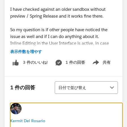
I have checked against an older sandbox without
preview / Spring Release and it works fine there.
So my question is if other people have noticed the
issue as well and if I can do anything about it.
Inline Editing in the User Interface is active, in case
this is of interest.
表示件数を増やす
1 件の回答
共有
3 件のいいね!
If anyone else stumbles across this behaviour: As a
Show menu
workaround you can double click the label or press "e"
on the keyboard.
並び替え
1 件の回答
日付で並び替え
Warm regards,
Mara
@* Service Cloud *
Kermit Del Rosario