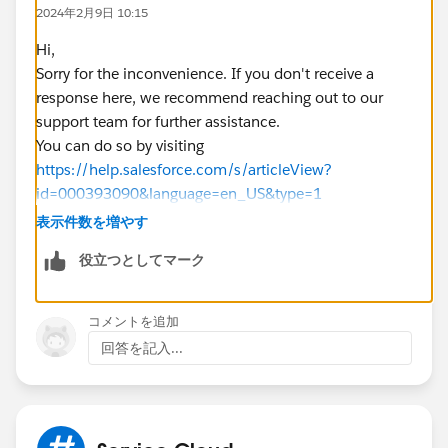
2024年2月9日 10:15
Hi,
Sorry for the inconvenience. If you don't receive a
response here, we recommend reaching out to our
support team for further assistance.
You can do so by visiting
https://help.salesforce.com/s/articleView?
id=000393090&language=en_US&type=1
表示件数を増やす
役立つとしてマーク
コメントを追加
回答を記入...