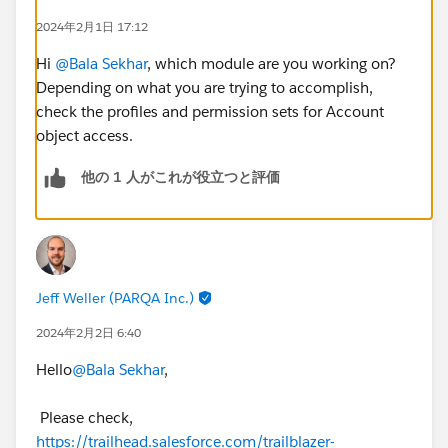
2024年2月1日 17:12
Hi
@Bala Sekhar
, which module are you working on?
Depending on what you are trying to accomplish,
check the profiles and permission sets for Account
object access.
他の 1 人がこれが役立つと評価
Jeff Weller (PARQA Inc.)
2024年2月2日 6:40
Hello
@Bala Sekhar
,
Please check,
https://trailhead.salesforce.com/trailblazer-