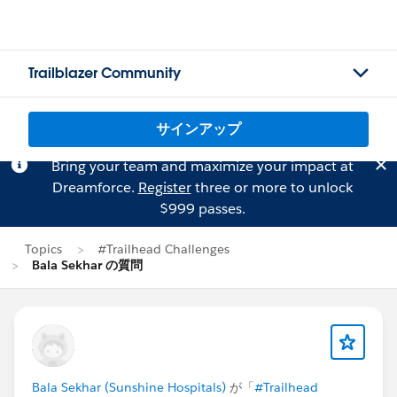
Trailblazer Community
サインアップ
Bring your team and maximize your impact at
Dreamforce.
Register
three or more to unlock
$999 passes.
Topics
#Trailhead Challenges
Bala Sekhar の質問
Bala Sekhar (Sunshine Hospitals)
が「
#Trailhead