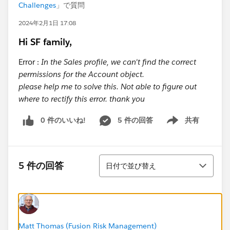
Challenges
」で質問
2024年2月1日 17:08
Hi SF family,
Error :
In the Sales profile, we can't find the correct
permissions for the Account object.
please help me to solve this. Not able to figure out
where to rectify this error. thank you
0 件のいいね!
5 件の回答
共有
Show menu
並び替え
5 件の回答
日付で並び替え
Matt Thomas (Fusion Risk Management)