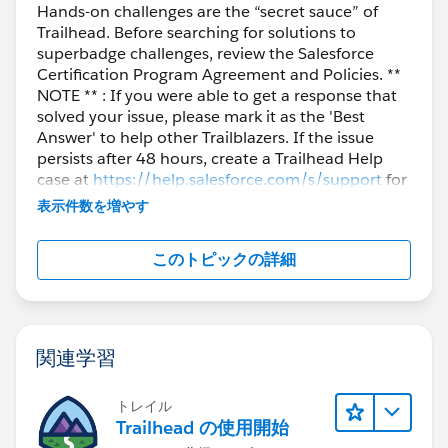
Hands-on challenges are the “secret sauce” of
Trailhead. Before searching for solutions to
superbadge challenges, review the Salesforce
Certification Program Agreement and Policies. **
NOTE ** : If you were able to get a response that
solved your issue, please mark it as the 'Best
Answer' to help other Trailblazers. If the issue
persists after 48 hours, create a Trailhead Help
case at
https://help.salesforce.com/s/support
for
further assistance.
表示件数を増やす
このトピックの詳細
関連学習
トレイル
Trailhead の使用開始