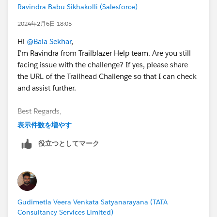
Ravindra Babu Sikhakolli (Salesforce)
2024年2月6日 18:05
Hi
@Bala Sekhar
,
I'm Ravindra from Trailblazer Help team. Are you still
facing issue with the challenge? If yes, please share
the URL of the Trailhead Challenge so that I can check
and assist further.
Best Regards,
Ravindra
表示件数を増やす
Trailblazer Help
役立つとしてマーク
Gudimetla Veera Venkata Satyanarayana (TATA
Consultancy Services Limited)